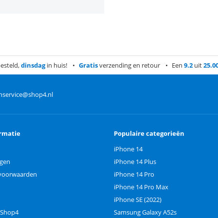
esteld,
dinsdag
in huis!
Gratis
verzending en retour
Een
9.2
uit
25.0
nservice@shop4.nl
rmatie
Populaire categorieën
iPhone 14
ngen
iPhone 14 Plus
voorwaarden
iPhone 14 Pro
iPhone 14 Pro Max
iPhone SE (2022)
 Shop4
Samsung Galaxy A52s