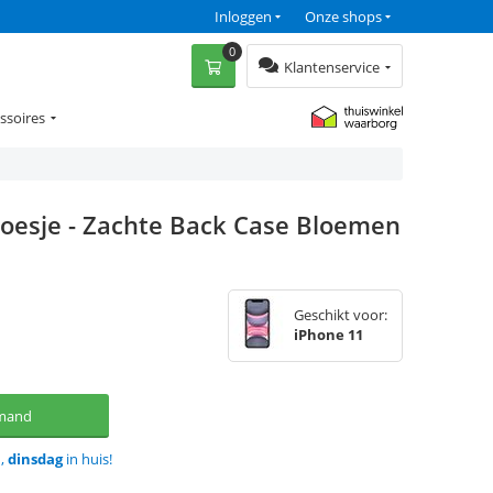
Inloggen
Onze shops
0
Klantenservice
ssoires
Hoesje - Zachte Back Case Bloemen
Geschikt voor:
iPhone 11
lmand
d,
dinsdag
in huis!