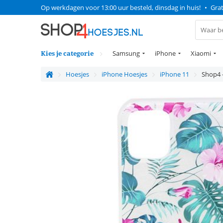
Op werkdagen voor 13:00 uur besteld, dinsdag in huis!
•
Grat
Kies je categorie
Samsung
iPhone
Xiaomi
Hoesjes
iPhone Hoesjes
iPhone 11
Shop4 