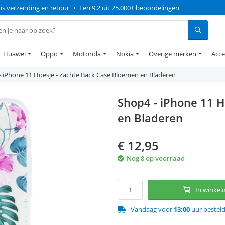
is verzending en retour
•
Een 9.2 uit 25.000+ beoordelingen
Huawei
Oppo
Motorola
Nokia
Overige merken
Acce
- iPhone 11 Hoesje - Zachte Back Case Bloemen en Bladeren
Shop4 - iPhone 11 
en Bladeren
€
12,95
Nog 8 op voorraad
In winke
Vandaag voor
13:00
uur bestel