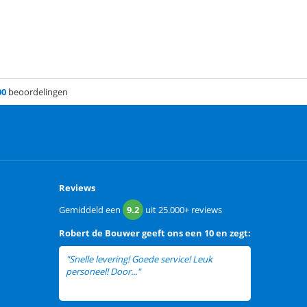
00
beoordelingen
Reviews
Gemiddeld een
9.2
uit
25.000+
reviews
Robert de Bouwer
geeft ons een
10 en zegt:
"Snelle levering! Goede service! Leuk
personeel! Door..."
lees meer