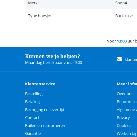
Merk:
Shop4
Type hoesje:
Back case
Voor
13:00
uur b
Kunnen we je helpen?
klante
Maandag bereikbaar vanaf 9:00
Klantenservice
Meer info
Bestelling
Over ons
Betaling
Beoordeli
Bezorging en levertijd
Algemene 
Contact
Privacy
Ruilen en retourneren
Cookies
Garantie
Werken bij