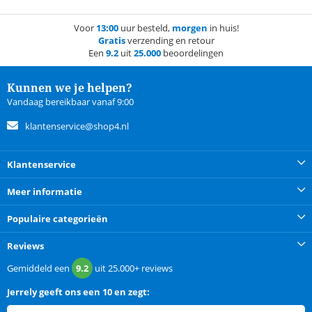
Voor
13:00
uur besteld,
morgen
in huis!
Gratis
verzending en retour
Een
9.2
uit
25.000
beoordelingen
Kunnen we je helpen?
Vandaag bereikbaar vanaf 9:00
klantenservice@shop4.nl
Klantenservice
Meer informatie
Populaire categorieën
Reviews
Gemiddeld een
9.2
uit
25.000+
reviews
Jerrely
geeft ons een
10 en zegt: