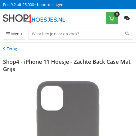
Een 9.2 uit 25.000+ beoordelingen
0
Menu
Terug
Terug
Shop4 - iPhone 11 Hoesje - Zachte Back Case Mat
Grijs