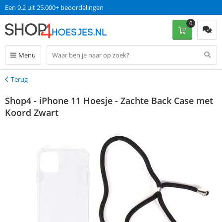
Een 9.2 uit 25.000+ beoordelingen
0
Menu
Terug
Terug
Shop4 - iPhone 11 Hoesje - Zachte Back Case met
Koord Zwart