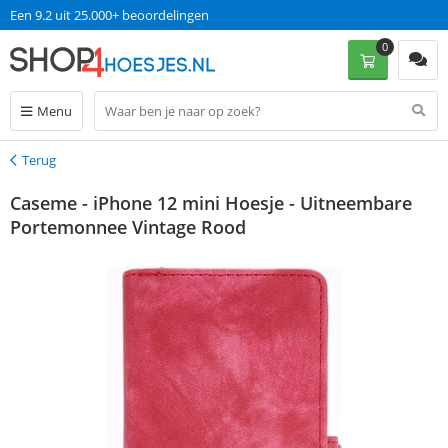
Een 9.2 uit 25.000+ beoordelingen
0
Menu
Terug
Terug
Caseme - iPhone 12 mini Hoesje - Uitneembare
Portemonnee Vintage Rood