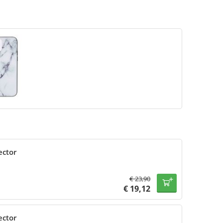
ector
€
23,90
€
19,12
ector