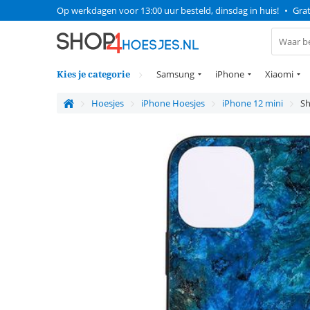
Op werkdagen voor 13:00 uur besteld, dinsdag in huis!
•
Grat
Kies je categorie
Samsung
iPhone
Xiaomi
Hoesjes
iPhone Hoesjes
iPhone 12 mini
Sh