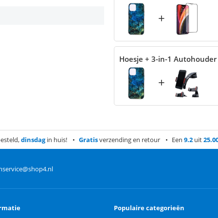
+
Hoesje + 3-in-1 Autohouder
+
esteld,
dinsdag
in huis!
Gratis
verzending en retour
Een
9.2
uit
25.0
nservice@shop4.nl
rmatie
Populaire categorieën