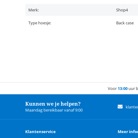
Merk:
Shop4
Type hoesje:
Back case
Voor
13:00
uur b
Kunnen we je helpen?
klante
Maandag bereikbaar vanaf 9:00
Klantenservice
Meer info