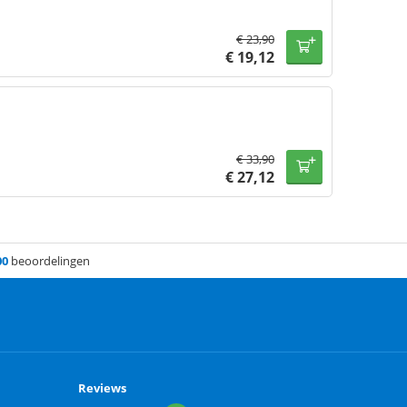
€
23,90
€
19,12
€
33,90
€
27,12
00
beoordelingen
Reviews