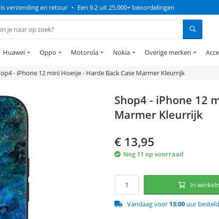
is verzending en retour
•
Een 9.2 uit 25.000+ beoordelingen
Huawei
Oppo
Motorola
Nokia
Overige merken
Acce
op4 - iPhone 12 mini Hoesje - Harde Back Case Marmer Kleurrijk
Shop4 - iPhone 12 m
Marmer Kleurrijk
€
13,95
Nog 11 op voorraad
In winke
Vandaag voor
13:00
uur bestel