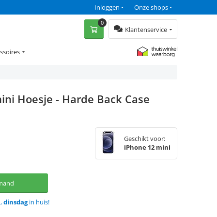
Inloggen
Onze shops
0
Klantenservice
ssoires
ini Hoesje - Harde Back Case
Geschikt voor:
iPhone 12 mini
lmand
d,
dinsdag
in huis!