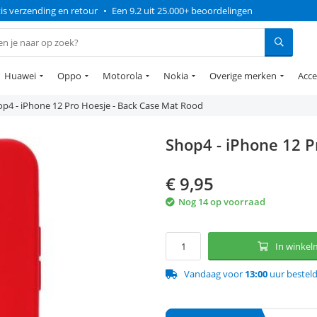
is verzending en retour
•
Een 9.2 uit 25.000+ beoordelingen
Huawei
Oppo
Motorola
Nokia
Overige merken
Acce
p4 - iPhone 12 Pro Hoesje - Back Case Mat Rood
Shop4 - iPhone 12 P
€
9,95
Nog 14 op voorraad
In winke
Vandaag voor
13:00
uur bestel