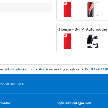
+
Hoesje + 3-in-1 Autohouder
+
esteld,
dinsdag
in huis!
Gratis
verzending en retour
Een
9.2
uit
25.0
nservice@shop4.nl
rmatie
Populaire categorieën