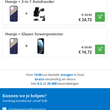
Hoesje + 3-in-1 Autohouder
+
€
30,90
€
24,72
Hoesje + Glazen Screenprotector
+
€
20,90
€
16,72
Voor
13:00
uur besteld,
morgen
in huis!
Gratis
verzending en retour
Een
9.2
uit
25.000
beoordelingen
Kunnen we je helpen?
Vandaag bereikbaar vanaf 9:00
klantenservice@shop4.nl