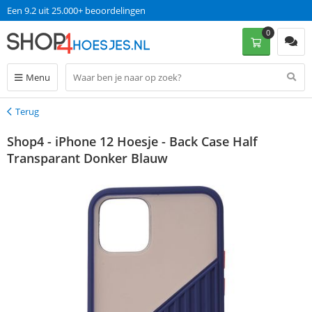
Een 9.2 uit 25.000+ beoordelingen
0
Menu
Terug
Terug
Shop4 - iPhone 12 Hoesje - Back Case Half
Transparant Donker Blauw