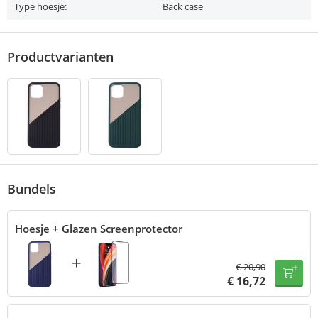
Type hoesje:
Back case
Productvarianten
Bundels
Hoesje + Glazen Screenprotector
+
€
20,90
€
16,72