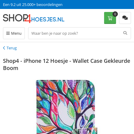
Een 9.2 uit 25.000+ beoordelingen
0
Menu
Terug
Terug
Shop4 - iPhone 12 Hoesje - Wallet Case Gekleurde
Boom