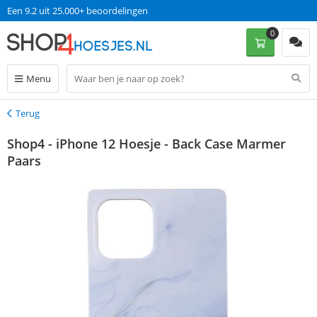
Een 9.2 uit 25.000+ beoordelingen
0
Menu
Terug
Terug
Shop4 - iPhone 12 Hoesje - Back Case Marmer
Paars