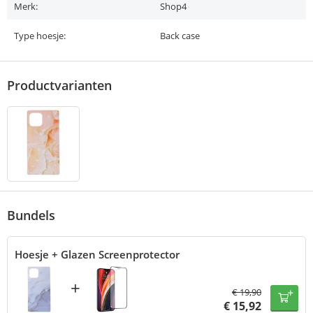
Merk:
Shop4
Type hoesje:
Back case
Productvarianten
Bundels
Hoesje + Glazen Screenprotector
+
€
19,90
€
15,92