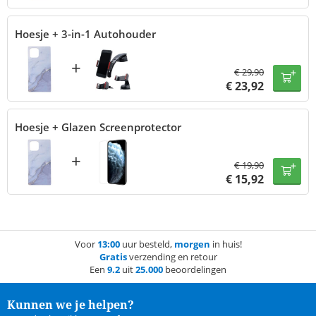
Hoesje + 3-in-1 Autohouder
+
€
29,90
€
23,92
Hoesje + Glazen Screenprotector
+
€
19,90
€
15,92
Voor
13:00
uur besteld,
morgen
in huis!
Gratis
verzending en retour
Een
9.2
uit
25.000
beoordelingen
Kunnen we je helpen?