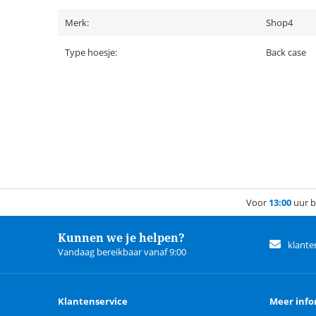
Merk:
Shop4
Type hoesje:
Back case
Voor
13:00
uur b
Kunnen we je helpen?
klante
Vandaag bereikbaar vanaf 9:00
Klantenservice
Meer info