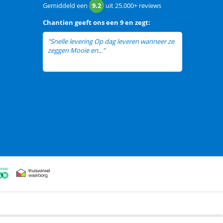
Gemiddeld een
9.2
uit
25.000+
reviews
Chantien
geeft ons een
9 en zegt:
"Snelle levering Op dag leveren wanneer ze
zeggen Mooie en..."
lees meer