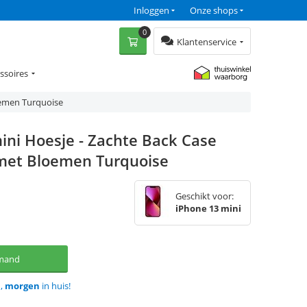
Inloggen
Onze shops
0
Klantenservice
ssoires
oemen Turquoise
ini Hoesje - Zachte Back Case
et Bloemen Turquoise
Geschikt voor:
iPhone 13 mini
lmand
d,
morgen
in huis!