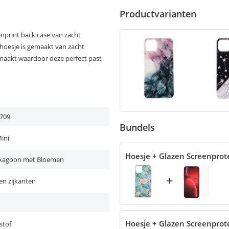
Productvarianten
print back case van zacht
 hoesje is gemaakt van zacht
gemaakt waardoor deze perfect past
709
Bundels
ini
Hoesje + Glazen Screenprot
xagoon met Bloemen
+
en zijkanten
Hoesje + Glazen Screenprot
stof