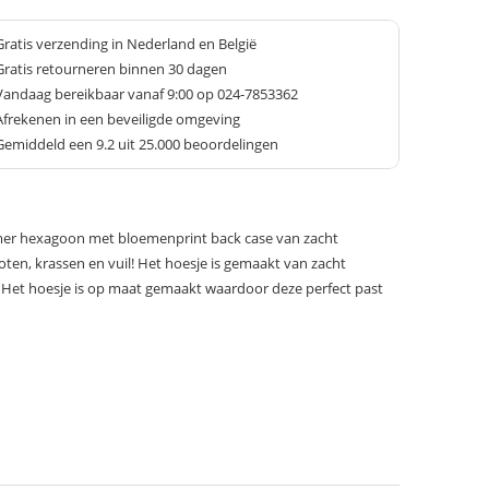
Gratis verzending in Nederland en België
Gratis retourneren binnen 30 dagen
Vandaag bereikbaar vanaf 9:00 op 024-7853362
Afrekenen in een beveiligde omgeving
Gemiddeld een
9.2
uit 25.000 beoordelingen
er hexagoon met bloemenprint back case van zacht
oten, krassen en vuil! Het hoesje is gemaakt van zacht
jk! Het hoesje is op maat gemaakt waardoor deze perfect past