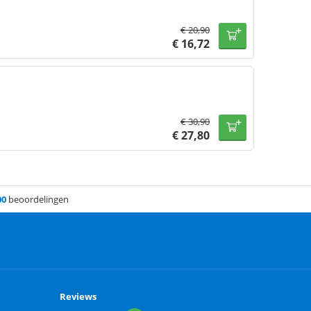
€
20,90
€
16,72
€
30,90
€
27,80
00
beoordelingen
Reviews