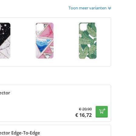
Toon meer varianten
ector
€
20,90
€
16,72
ector Edge-To-Edge