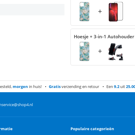
+
Hoesje + 3-in-1 Autohouder
+
esteld,
morgen
in huis!
Gratis
verzending en retour
Een
9.2
uit
25.0
nservice@shop4.nl
rmatie
Populaire categorieën