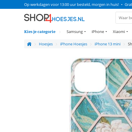
Op werkdagen voor 13:00 uur besteld, morgen in huis!
•
Grat
Kies je categorie
Samsung
iPhone
Xiaomi
Hoesjes
iPhone Hoesjes
iPhone 13 mini
Sh