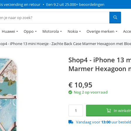
is verzending en retour
•
Een 9.2 uit 25.000+ beoordelingen
Huawei
Oppo
Motorola
Nokia
Overige merken
Acce
op4 - iPhone 13 mini Hoesje - Zachte Back Case Marmer Hexagoon met Bl
Shop4 - iPhone 13 m
Marmer Hexagoon m
€
10,95
Nog 2 op voorraad
In winke
Vandaag voor
13:00
uur bestel