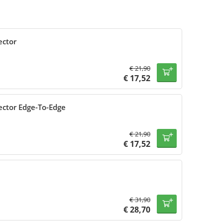
ector
€
21,90
€
17,52
ector Edge-To-Edge
€
21,90
€
17,52
€
31,90
€
28,70