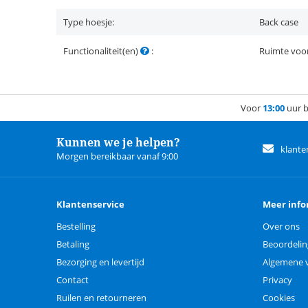
Type hoesje:
Back case
Functionaliteit(en)
:
Ruimte voor
Voor
13:00
uur b
Kunnen we je helpen?
klante
Morgen bereikbaar vanaf 9:00
Klantenservice
Meer info
Bestelling
Over ons
Betaling
Beoordeli
Bezorging en levertijd
Algemene 
Contact
Privacy
Ruilen en retourneren
Cookies