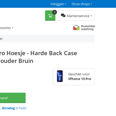
Inloggen
Onze shops
0
Klantenservice
ssoires
in
ro Hoesje - Harde Back Case
houder Bruin
Geschikt voor:
iPhone 13 Pro
lmand
d,
dinsdag
in huis!