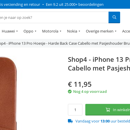
is verzending en retour
•
Een 9.2 uit 25.000+ beoordelingen
Huawei
Oppo
Motorola
Nokia
Overige merken
Acce
p4 - iPhone 13 Pro Hoesje - Harde Back Case Cabello met Pasjeshouder Bru
Shop4 - iPhone 13 P
Cabello met Pasjes
€
11,95
Nog 4 op voorraad
In winke
Vandaag voor
13:00
uur bestel