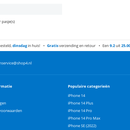
 pasje(s)
esteld,
dinsdag
in huis!
Gratis
verzending en retour
Een
9.2
uit
25.0
nservice@shop4.nl
rmatie
Populaire categorieën
iPhone 14
ngen
iPhone 14 Plus
voorwaarden
iPhone 14 Pro
iPhone 14 Pro Max
iPhone SE (2022)