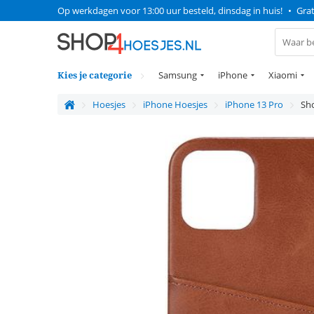
Op werkdagen voor 13:00 uur besteld, dinsdag in huis!
•
Grat
Kies je categorie
Samsung
iPhone
Xiaomi
Hoesjes
iPhone Hoesjes
iPhone 13 Pro
Sho