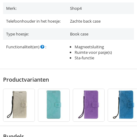
Merk:
Shop4
Telefoonhouder in het hoesje:
Zachte back case
Type hoesje:
Book case
Functionaliteit(en)
:
Magneetsluiting
Ruimte voor pasje(s)
Sta-functie
Productvarianten
Bundels