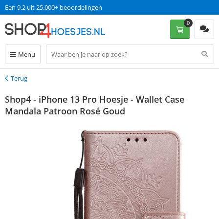
Een 9.2 uit 25.000+ beoordelingen
0
Menu
Terug
Terug
Shop4 - iPhone 13 Pro Hoesje - Wallet Case
Mandala Patroon Rosé Goud