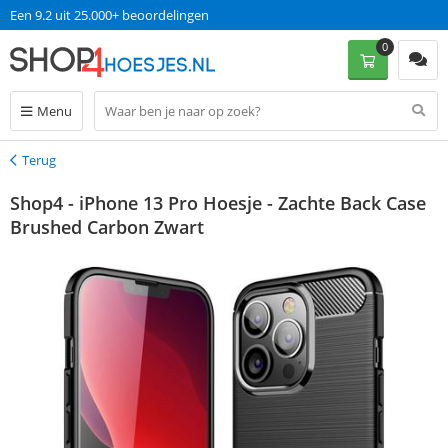
Een 9.2 uit 25.000+ beoordelingen
0
Menu
Terug
Terug
Shop4 - iPhone 13 Pro Hoesje - Zachte Back Case
Brushed Carbon Zwart