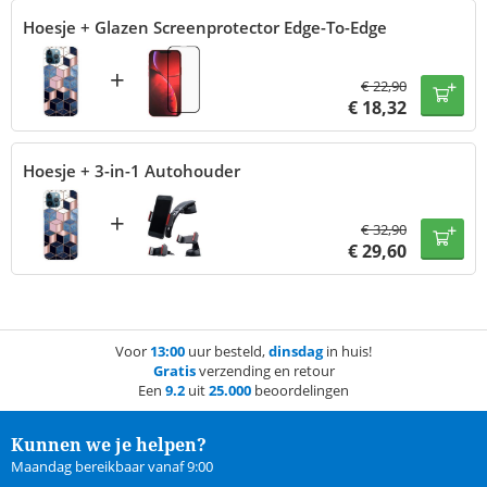
Hoesje + Glazen Screenprotector Edge-To-Edge
+
€
22,90
€
18,32
Hoesje + 3-in-1 Autohouder
+
€
32,90
€
29,60
Voor
13:00
uur besteld,
dinsdag
in huis!
Gratis
verzending en retour
Een
9.2
uit
25.000
beoordelingen
Kunnen we je helpen?
Maandag bereikbaar vanaf 9:00