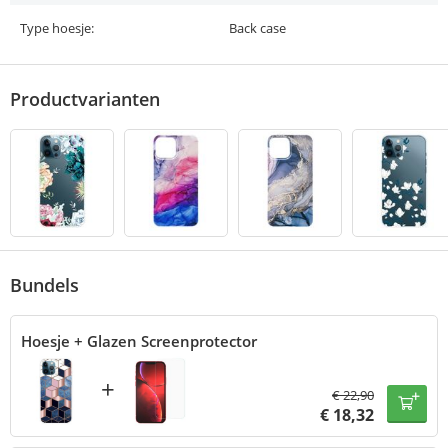
Type hoesje:
Back case
Productvarianten
Bundels
Hoesje + Glazen Screenprotector
+
€
22,90
€
18,32