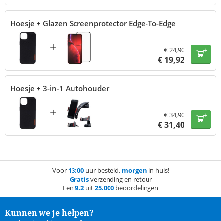
Hoesje + Glazen Screenprotector Edge-To-Edge
+
€
24,90
€
19,92
Hoesje + 3-in-1 Autohouder
+
€
34,90
€
31,40
Voor
13:00
uur besteld,
morgen
in huis!
Gratis
verzending en retour
Een
9.2
uit
25.000
beoordelingen
Kunnen we je helpen?