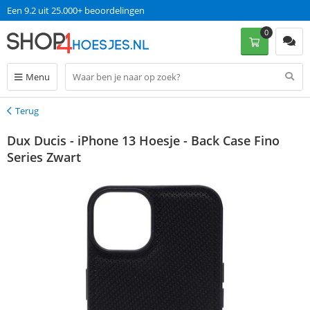
Een 9.2 uit 25.000+ beoordelingen
0
Menu
Terug
Terug
Dux Ducis - iPhone 13 Hoesje - Back Case Fino
Series Zwart