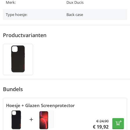
Merk:
Dux Ducis
Type hoesje:
Back case
Productvarianten
Bundels
Hoesje + Glazen Screenprotector
+
€
24,90
€
19,92