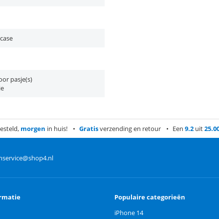
 case
or pasje(s)
ie
esteld,
morgen
in huis!
Gratis
verzending en retour
Een
9.2
uit
25.0
nservice@shop4.nl
rmatie
Populaire categorieën
iPhone 14