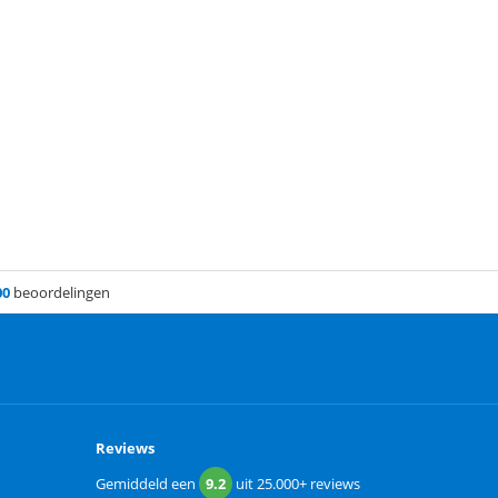
00
beoordelingen
Reviews
Gemiddeld een
9.2
uit
25.000+
reviews