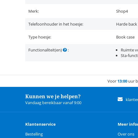
Merk:
Shop4
Telefoonhouder in het hoesje:
Harde back
Type hoesje:
Book case
Functionaliteit(en)
:
Ruimte vo
Sta-funct
Voor
13:00
uur b
Kunnen we je helpen?
klante
Vandaag bereikbaar vanaf 9:00
Klantenservice
Meer info
Bestelling
Over ons