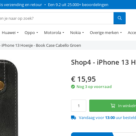
is verzending en retour
•
Een 9.2 uit 25.000+ beoordelingen
Huawei
Oppo
Motorola
Nokia
Overige merken
Acce
- iPhone 13 Hoesje - Book Case Cabello Groen
Shop4 - iPhone 13 H
€
15,95
Nog 3 op voorraad
In winke
Vandaag voor
13:00
uur bestel