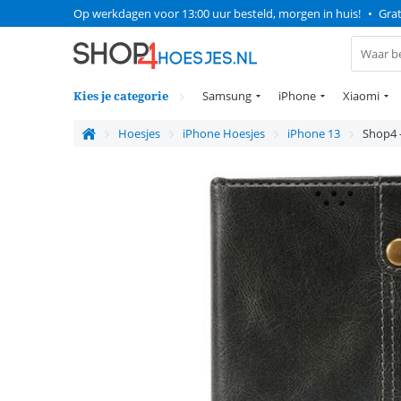
Op werkdagen voor 13:00 uur besteld, morgen in huis!
•
Grat
Kies je categorie
Samsung
iPhone
Xiaomi
Hoesjes
iPhone Hoesjes
iPhone 13
Shop4 