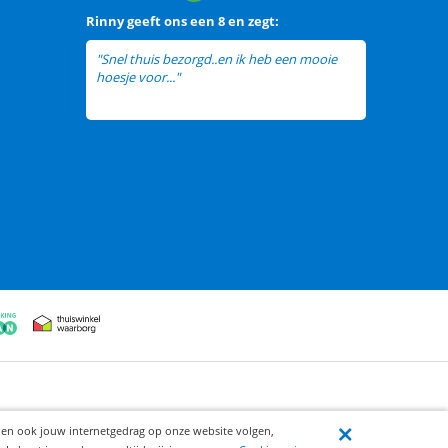
Rinny
geeft ons een
8 en zegt:
"Snel thuis bezorgd..en ik heb een mooie
hoesje voor..."
lees meer
ijen ook jouw internetgedrag op onze website volgen,