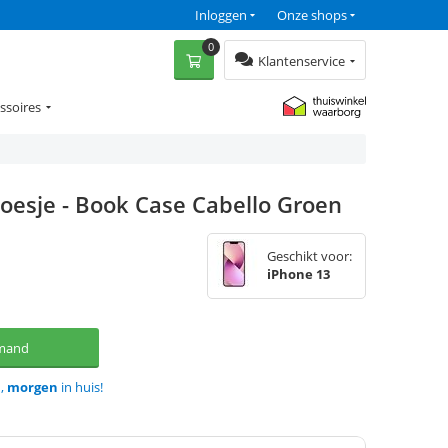
Inloggen
Onze shops
0
Klantenservice
ssoires
oesje - Book Case Cabello Groen
Geschikt voor:
iPhone 13
lmand
d,
morgen
in huis!