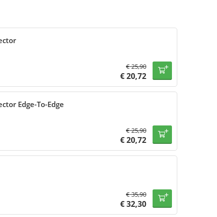
ector
€
25,90
€
20,72
ector Edge-To-Edge
€
25,90
€
20,72
€
35,90
€
32,30