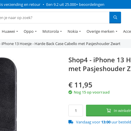
is verzending en retour
•
Een 9.2 uit 25.000+ beoordelingen
Huawei
Oppo
Motorola
Nokia
Overige merken
Acce
- iPhone 13 Hoesje - Harde Back Case Cabello met Pasjeshouder Zwart
Shop4 - iPhone 13 H
met Pasjeshouder 
€
11,95
Nog 15 op voorraad
In winke
Vandaag voor
13:00
uur bestel