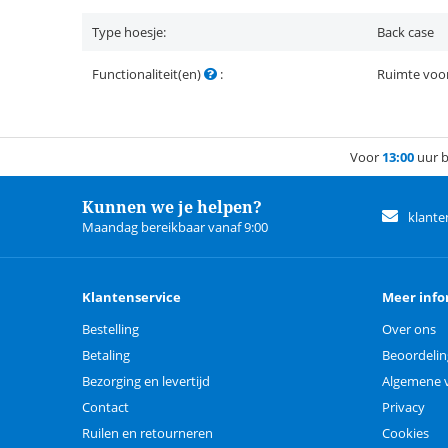
Type hoesje:
Back case
Functionaliteit(en)
:
Ruimte voor
Voor
13:00
uur b
Kunnen we je helpen?
klante
Maandag bereikbaar vanaf 9:00
Klantenservice
Meer info
Bestelling
Over ons
Betaling
Beoordeli
Bezorging en levertijd
Algemene 
Contact
Privacy
Ruilen en retourneren
Cookies