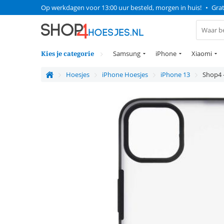
Op werkdagen voor 13:00 uur besteld, morgen in huis!
•
Grat
Kies je categorie
Samsung
iPhone
Xiaomi
Hoesjes
iPhone Hoesjes
iPhone 13
Shop4 