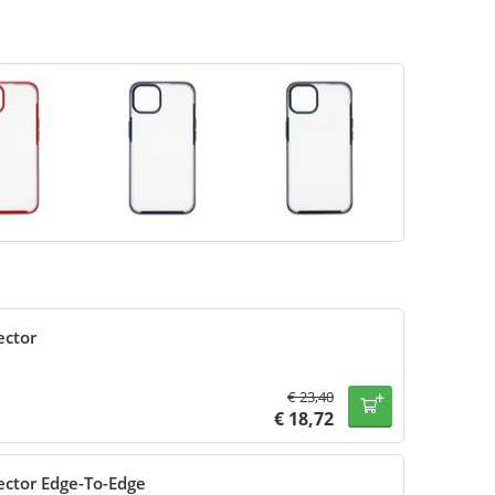
ector
€
23,40
€
18,72
ector Edge-To-Edge