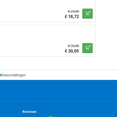
€
23,40
€
18,72
€
33,40
€
30,05
00
beoordelingen
Reviews