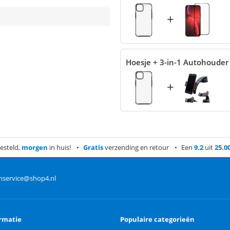
+
Hoesje + 3-in-1 Autohouder
+
esteld,
morgen
in huis!
Gratis
verzending en retour
Een
9.2
uit
25.0
nservice@shop4.nl
rmatie
Populaire categorieën