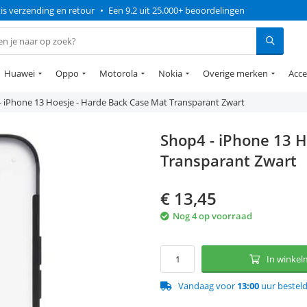
is verzending en retour
•
Een 9.2 uit 25.000+ beoordelingen
Huawei
Oppo
Motorola
Nokia
Overige merken
Acce
- iPhone 13 Hoesje - Harde Back Case Mat Transparant Zwart
Shop4 - iPhone 13 H
Transparant Zwart
€
13,45
Nog 4 op voorraad
In winke
Vandaag voor
13:00
uur bestel