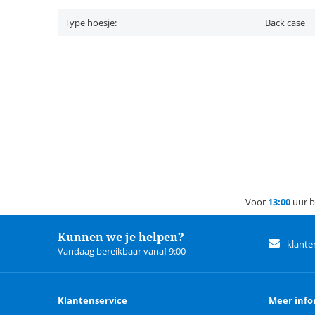
Type hoesje:
Back case
Voor
13:00
uur b
Kunnen we je helpen?
klante
Vandaag bereikbaar vanaf 9:00
Klantenservice
Meer info