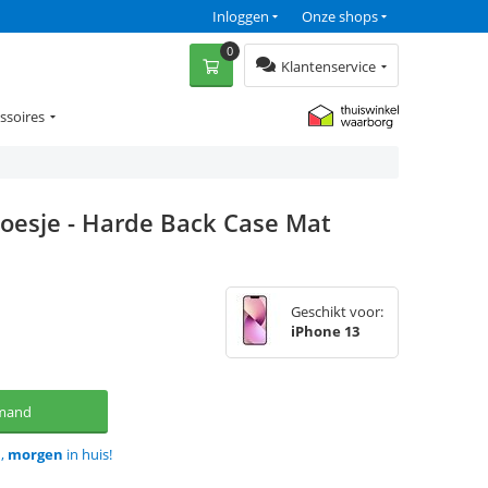
Inloggen
Onze shops
0
Klantenservice
ssoires
oesje - Harde Back Case Mat
Geschikt voor:
iPhone 13
lmand
d,
morgen
in huis!