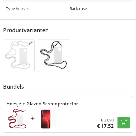
Type hoesje:
Back case
Productvarianten
Bundels
Hoesje + Glazen Screenprotector
+
€
21,90
€
17,52