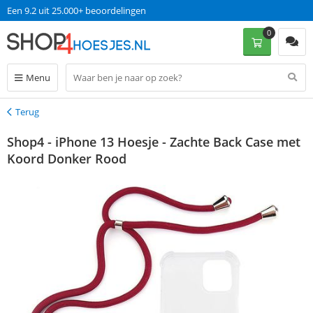
Een 9.2 uit 25.000+ beoordelingen
0
Menu
Terug
Terug
Shop4 - iPhone 13 Hoesje - Zachte Back Case met
Koord Donker Rood