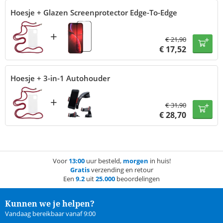
Hoesje + Glazen Screenprotector Edge-To-Edge
+
€
21,90
€
17,52
Hoesje + 3-in-1 Autohouder
+
€
31,90
€
28,70
Voor
13:00
uur besteld,
morgen
in huis!
Gratis
verzending en retour
Een
9.2
uit
25.000
beoordelingen
Kunnen we je helpen?
Vandaag bereikbaar vanaf 9:00