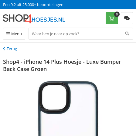
Een 9.2 uit 25.000+ beoordelingen
0
Menu
Terug
Terug
Shop4 - iPhone 14 Plus Hoesje - Luxe Bumper
Back Case Groen