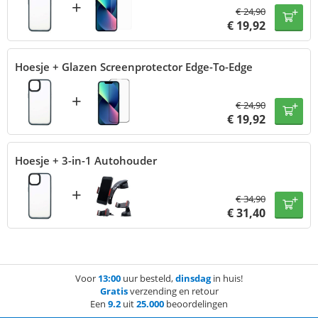
+
€
24,90
€
19,92
Hoesje + Glazen Screenprotector Edge-To-Edge
+
€
24,90
€
19,92
Hoesje + 3-in-1 Autohouder
+
€
34,90
€
31,40
Voor
13:00
uur besteld,
dinsdag
in huis!
Gratis
verzending en retour
Een
9.2
uit
25.000
beoordelingen