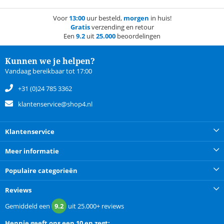
Voor
13:00
uur besteld,
morgen
in huis!
Gratis
verzending en retour
Een
9.2
uit
25.000
beoordelingen
Kunnen we je helpen?
Vandaag bereikbaar tot 17:00
+31 (0)24 785 3362
klantenservice@shop4.nl
Klantenservice
Meer informatie
Populaire categorieën
Reviews
Gemiddeld een
9.2
uit
25.000+
reviews
Hennie
geeft ons een
10 en zegt: