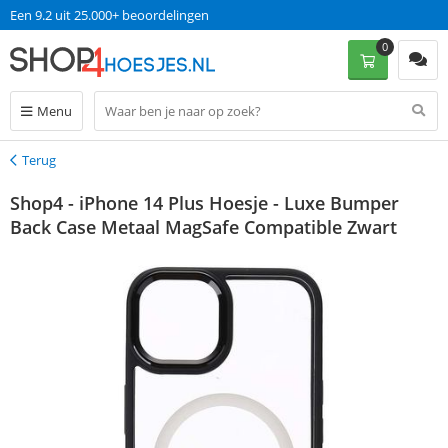
Een 9.2 uit 25.000+ beoordelingen
0
Menu
Terug
Terug
Shop4 - iPhone 14 Plus Hoesje - Luxe Bumper
Back Case Metaal MagSafe Compatible Zwart