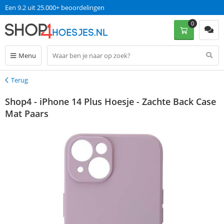
Een 9.2 uit 25.000+ beoordelingen
0
Menu
Terug
Terug
Shop4 - iPhone 14 Plus Hoesje - Zachte Back Case
Mat Paars