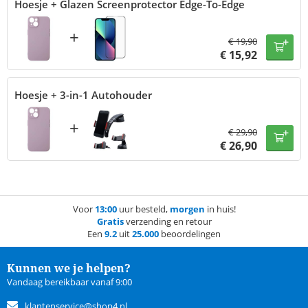
Hoesje + Glazen Screenprotector Edge-To-Edge
+
€
19,90
€
15,92
Hoesje + 3-in-1 Autohouder
+
€
29,90
€
26,90
Voor
13:00
uur besteld,
morgen
in huis!
Gratis
verzending en retour
Een
9.2
uit
25.000
beoordelingen
Kunnen we je helpen?
Vandaag bereikbaar vanaf 9:00
klantenservice@shop4.nl