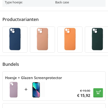
Type hoesje:
Back case
Productvarianten
Bundels
Hoesje + Glazen Screenprotector
+
€
19,90
€
15,92