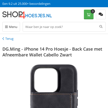
Een 9.2 uit 25.000+ beoordelingen
0
Menu
Terug
Terug
DG.Ming - iPhone 14 Pro Hoesje - Back Case met
Afneembare Wallet Cabello Zwart