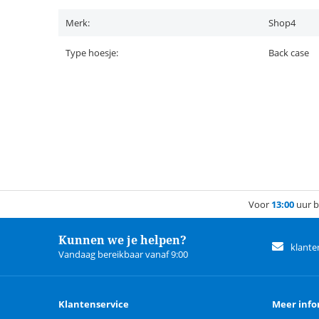
Merk:
Shop4
Type hoesje:
Back case
Voor
13:00
uur b
Kunnen we je helpen?
klante
Vandaag bereikbaar vanaf 9:00
Klantenservice
Meer info