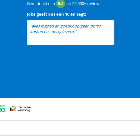
Gemiddeld een
9.2
uit
25.000+
reviews
Joke
geeft ons een
10 en zegt:
"alles is goed en goedkoop geen porto
kosten en snel geleverd."