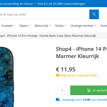
is verzending en retour
•
Een 9.2 uit 25.000+ beoordelingen
Huawei
Oppo
Motorola
Nokia
Overige merken
Acce
p4 - iPhone 14 Pro Hoesje - Harde Back Case Glass Marmer Kleurrijk
Shop4 - iPhone 14 P
Marmer Kleurrijk
€
11,95
Nog maar 1 op voorraad
In winke
Vandaag voor
13:00
uur bestel