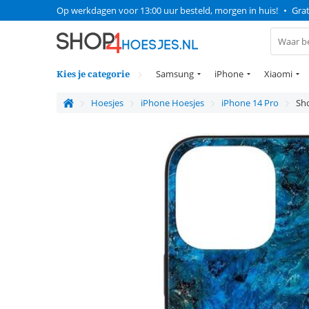
Op werkdagen voor 13:00 uur besteld, morgen in huis!
•
Grat
Kies je categorie
Samsung
iPhone
Xiaomi
Hoesjes
iPhone Hoesjes
iPhone 14 Pro
Sho