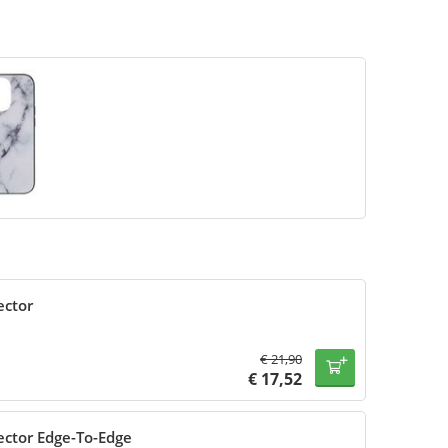
ector
€
21,90
€
17,52
ector Edge-To-Edge