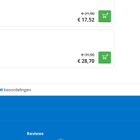
€
21,90
€
17,52
€
31,90
€
28,70
00
beoordelingen
Reviews