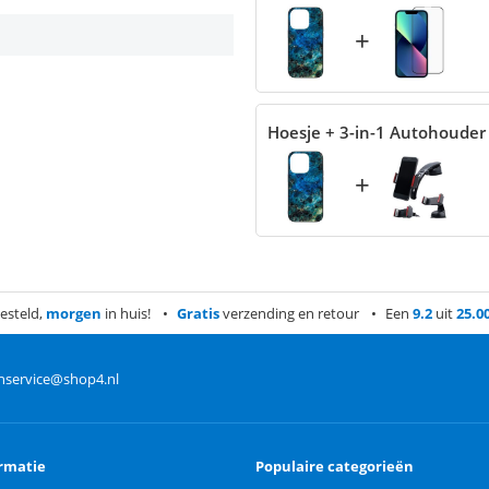
+
Hoesje + 3-in-1 Autohouder
+
esteld,
morgen
in huis!
Gratis
verzending en retour
Een
9.2
uit
25.0
nservice@shop4.nl
rmatie
Populaire categorieën