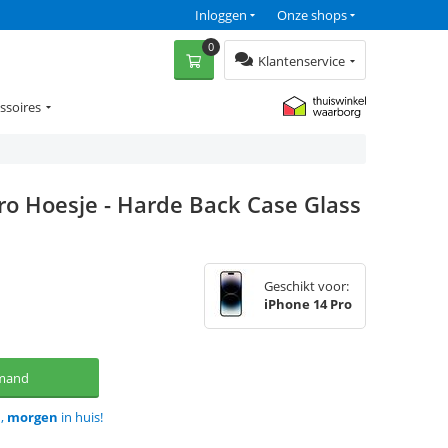
Inloggen
Onze shops
0
Klantenservice
ssoires
ro Hoesje - Harde Back Case Glass
Geschikt voor:
iPhone 14 Pro
lmand
d,
morgen
in huis!