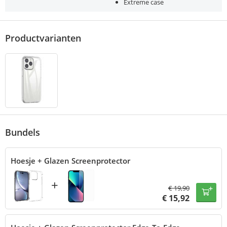
Extreme case
Productvarianten
Bundels
Hoesje + Glazen Screenprotector
+
€
19,90
€
15,92