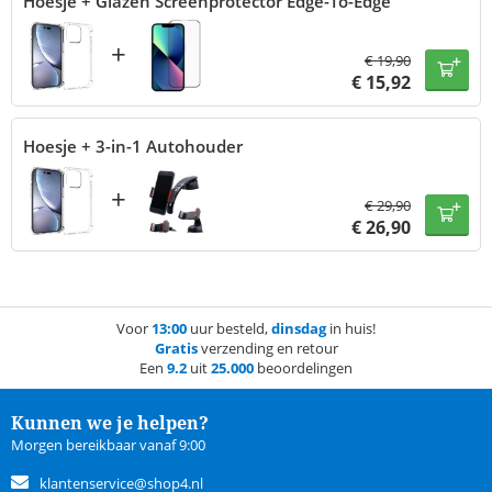
Hoesje + Glazen Screenprotector Edge-To-Edge
+
€
19,90
€
15,92
Hoesje + 3-in-1 Autohouder
+
€
29,90
€
26,90
Voor
13:00
uur besteld,
dinsdag
in huis!
Gratis
verzending en retour
Een
9.2
uit
25.000
beoordelingen
Kunnen we je helpen?
Morgen bereikbaar vanaf 9:00
klantenservice@shop4.nl