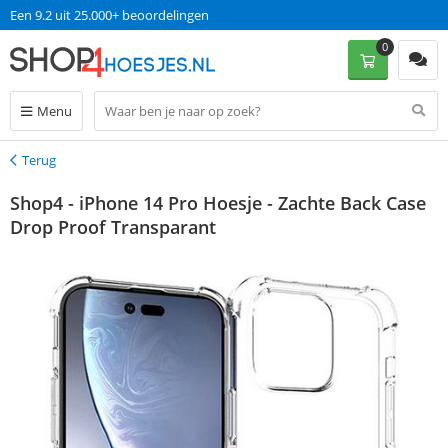
Een 9.2 uit 25.000+ beoordelingen
0
Menu
Terug
Terug
Shop4 - iPhone 14 Pro Hoesje - Zachte Back Case
Drop Proof Transparant