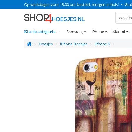
Op werkdagen voor 13:00 uur besteld, morgen in huis!
•
Grat
Kies je categorie
Samsung
iPhone
Xiaomi
Hoesjes
iPhone Hoesjes
iPhone 6