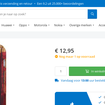
is verzending en retour
•
Een 9.2 uit 25.000+ beoordelingen
Huawei
Oppo
Motorola
Nokia
Overige merken
Acce
€
12,95
Nog maar 1 op voorraad
In winke
Vandaag voor
13:00
uur bestel