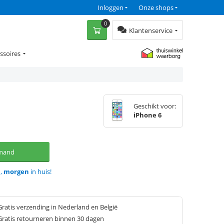
Inloggen
Onze shops
0
Klantenservice
ssoires
Geschikt voor:
iPhone 6
lmand
d,
morgen
in huis!
Gratis verzending in Nederland en België
Gratis retourneren binnen 30 dagen