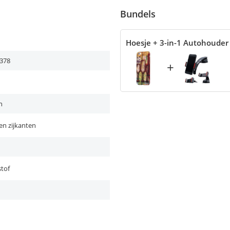
Bundels
Hoesje + 3-in-1 Autohouder
378
+
n
en zijkanten
tof