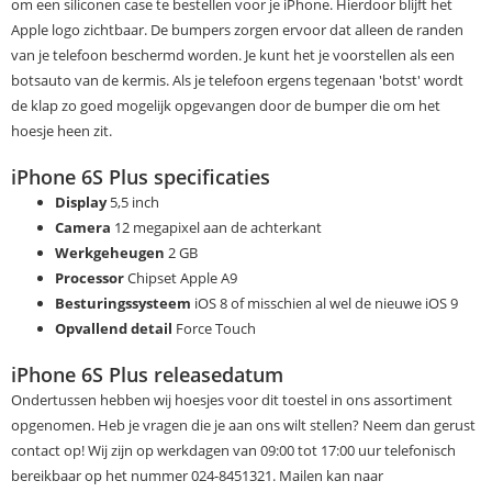
om een siliconen case te bestellen voor je iPhone. Hierdoor blijft het
Apple logo zichtbaar. De bumpers zorgen ervoor dat alleen de randen
van je telefoon beschermd worden. Je kunt het je voorstellen als een
botsauto van de kermis. Als je telefoon ergens tegenaan 'botst' wordt
de klap zo goed mogelijk opgevangen door de bumper die om het
hoesje heen zit.
iPhone 6S Plus specificaties
Display
5,5 inch
Camera
12 megapixel aan de achterkant
Werkgeheugen
2 GB
Processor
Chipset Apple A9
Besturingssysteem
iOS 8 of misschien al wel de nieuwe iOS 9
Opvallend detail
Force Touch
iPhone 6S Plus releasedatum
Ondertussen hebben wij hoesjes voor dit toestel in ons assortiment
opgenomen. Heb je vragen die je aan ons wilt stellen? Neem dan gerust
contact op! Wij zijn op werkdagen van 09:00 tot 17:00 uur telefonisch
bereikbaar op het nummer 024-8451321. Mailen kan naar