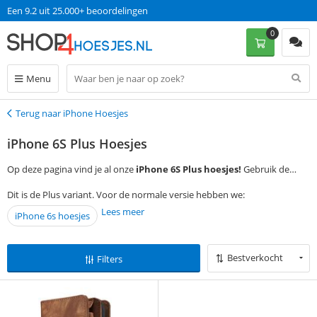
Een 9.2 uit 25.000+ beoordelingen
0
Menu
Terug naar iPhone Hoesjes
Terug
iPhone 6S Plus Hoesjes
Op deze pagina vind je al onze
iPhone 6S Plus hoesjes!
Gebruik de
filtermogelijkheden aan de linkerkant van de pagina. Bij vragen kun je
Dit is de Plus variant. Voor de normale versie hebben we:
deze gewoon stellen! Op werkdagen voor 13:00 bestellen, is morgen in
Lees meer
iPhone 6s hoesjes
huis met gratis verzending.
Bestverkocht
Filters