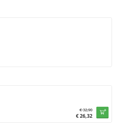
€
32,90
€
26,32