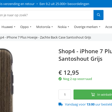
is verzending en retour
•
Een 9.2 uit 25.000+ beoordelingen
Huawei
Oppo
Motorola
Nokia
Overige merken
Acce
p4 - iPhone 7 Plus Hoesje - Zachte Back Case Santoshout Grijs
Shop4 - iPhone 7 Pl
Santoshout Grijs
€
12,95
Nog 2 op voorraad
In winke
Vandaag voor
13:00
uur bestel