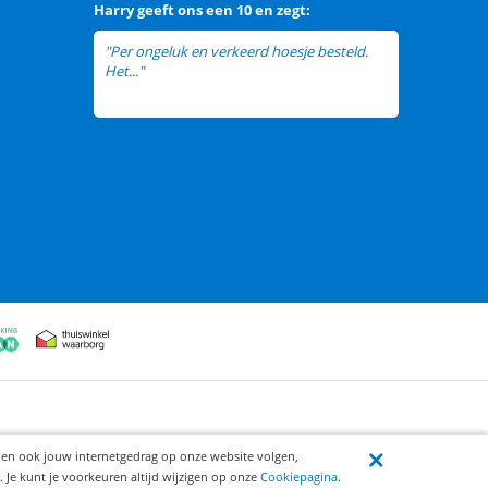
Harry
geeft ons een
10 en zegt:
"Per ongeluk en verkeerd hoesje besteld.
Het..."
lees meer
ijen ook jouw internetgedrag op onze website volgen,
 Je kunt je voorkeuren altijd wijzigen op onze
Cookiepagina
.