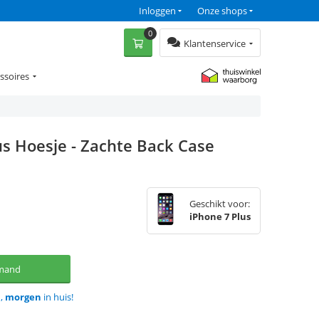
Inloggen
Onze shops
0
Klantenservice
ssoires
us Hoesje - Zachte Back Case
Geschikt voor:
iPhone 7 Plus
lmand
d,
morgen
in huis!