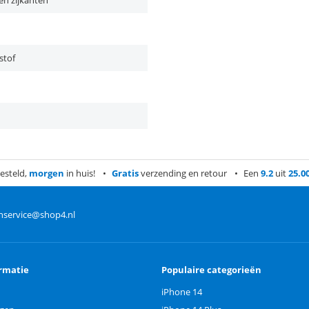
en zijkanten
stof
esteld,
morgen
in huis!
Gratis
verzending en retour
Een
9.2
uit
25.0
nservice@shop4.nl
rmatie
Populaire categorieën
iPhone 14