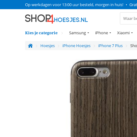
Op werkdagen voor 13:00 uur besteld, morgen in huis!
•
Grat
Kies je categorie
Samsung
iPhone
Xiaomi
Hoesjes
iPhone Hoesjes
iPhone 7 Plus
Sho