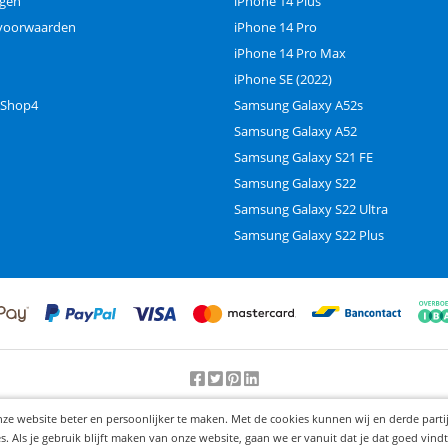
ngen
iPhone 14 Plus
voorwaarden
iPhone 14 Pro
iPhone 14 Pro Max
iPhone SE (2022)
 Shop4
Samsung Galaxy A52s
Samsung Galaxy A52
Samsung Galaxy S21 FE
Samsung Galaxy S22
Samsung Galaxy S22 Ultra
Samsung Galaxy S22 Plus
Beoordeling door klanten:
9.2
/
10
-
25000
beoordelingen
nze website beter en persoonlijker te maken. Met de cookies kunnen wij en derde part
© 2012-2026 Knaak Commerce B.V.
Als je gebruik blijft maken van onze website, gaan we er vanuit dat je dat goed vindt.