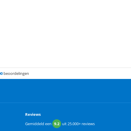
00
beoordelingen
Reviews
Gemiddeld een
9.2
uit
25.000+
reviews