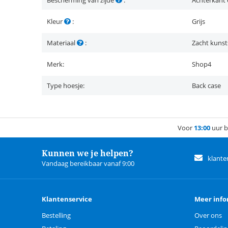
Bescherming van zijde
:
Achterkant 
Kleur
:
Grijs
Materiaal
:
Zacht kunst
Merk:
Shop4
Type hoesje:
Back case
Voor
13:00
uur b
Kunnen we je helpen?
klante
Vandaag bereikbaar vanaf 9:00
Klantenservice
Meer info
Bestelling
Over ons