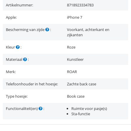
Artikelnummer:
8718923334783
Apple:
iPhone 7
Bescherming van zijde
:
Voorkant, achterkant en
zijkanten
Kleur
:
Roze
Materiaal
:
Kunstleer
Merk:
ROAR
Telefoonhouder in het hoesje:
Zachte back case
Type hoesje:
Book case
Functionaliteit(en)
:
Ruimte voor pasje(s)
Sta-functie