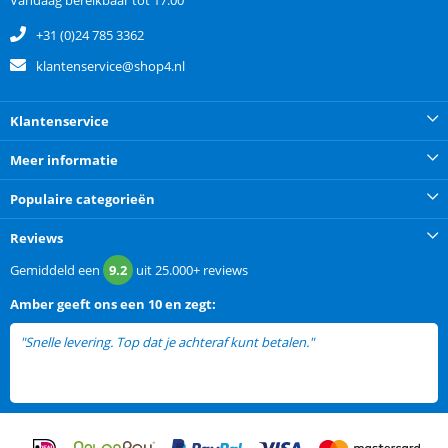
Vandaag bereikbaar tot 17:00
+31 (0)24 785 3362
klantenservice@shop4.nl
Klantenservice
Meer informatie
Populaire categorieën
Reviews
Gemiddeld een
9.2
uit
25.000+
reviews
Amber
geeft ons een
10 en zegt:
"Snelle levering. Top dat je achteraf kunt betalen."