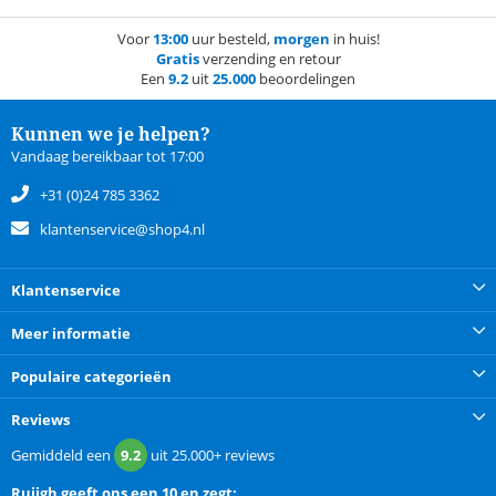
Voor
13:00
uur besteld,
morgen
in huis!
Gratis
verzending en retour
Een
9.2
uit
25.000
beoordelingen
Kunnen we je helpen?
Vandaag bereikbaar tot 17:00
+31 (0)24 785 3362
klantenservice@shop4.nl
Klantenservice
Meer informatie
Populaire categorieën
Reviews
Gemiddeld een
9.2
uit
25.000+
reviews
Ruijgh
geeft ons een
10 en zegt: