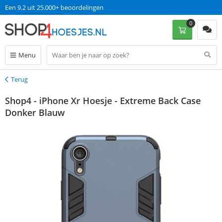
Een 9.2 uit 25.000+ beoordelingen
0
Menu
Terug
Terug
Shop4 - iPhone Xr Hoesje - Extreme Back Case
Donker Blauw