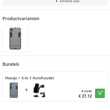
Extreme case
Productvarianten
Bundels
Hoesje + 3-in-1 Autohouder
+
€
33,90
€
27,12