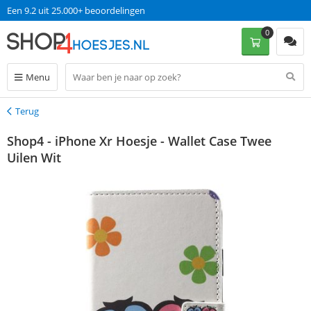
Een 9.2 uit 25.000+ beoordelingen
0
Menu
Terug
Terug
Shop4 - iPhone Xr Hoesje - Wallet Case Twee
Uilen Wit