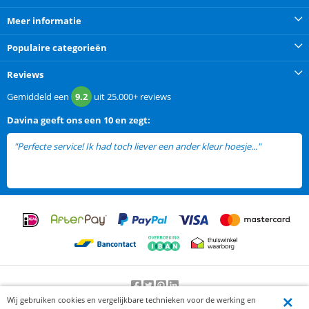
Meer informatie
Populaire categorieën
Reviews
Gemiddeld een
9.2
uit
25.000+
reviews
Davina
geeft ons een
10 en zegt:
"Perfecte service! Ik had toch liever een ander kleur hoesje..."
lees
meer
Wij gebruiken cookies en vergelijkbare technieken voor de werking en
Beoordeling door klanten:
9.2
/
10
-
25000
beoordelingen