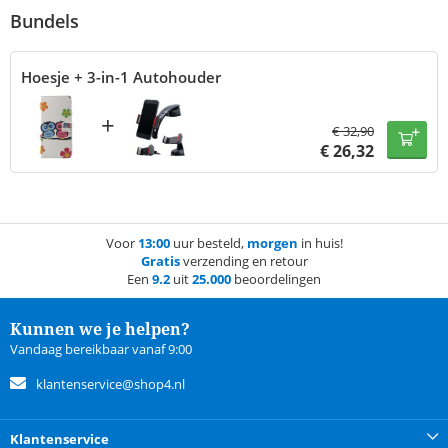
Bundels
Hoesje + 3-in-1 Autohouder
+
€
32,90
€
26,32
Voor
13:00
uur besteld,
morgen
in huis!
Gratis
verzending en retour
Een
9.2
uit
25.000
beoordelingen
Kunnen we je helpen?
Vandaag bereikbaar vanaf 9:00
klantenservice@shop4.nl
Klantenservice