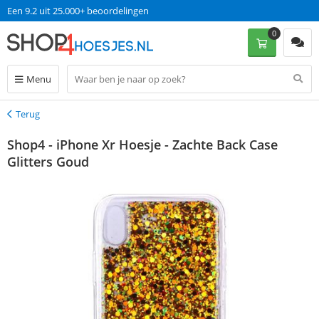
Een 9.2 uit 25.000+ beoordelingen
0
Menu
Terug
Terug
Shop4 - iPhone Xr Hoesje - Zachte Back Case
Glitters Goud