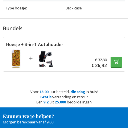
Type hoesje:
Back case
Bundels
Hoesje + 3-in-1 Autohouder
+
€
32,90
€
26,32
Voor
13:00
uur besteld,
dinsdag
in huis!
Gratis
verzending en retour
Een
9.2
uit
25.000
beoordelingen
Kunnen we je helpen?
Morgen bereikbaar vanaf 9:00