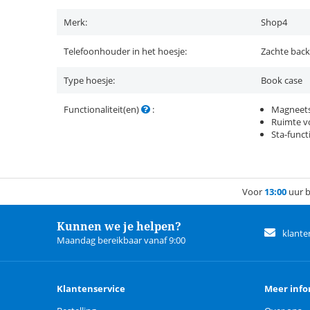
Merk:
Shop4
Telefoonhouder in het hoesje:
Zachte back
Type hoesje:
Book case
Functionaliteit(en)
:
Magneets
Ruimte vo
Sta-funct
Voor
13:00
uur b
Kunnen we je helpen?
klante
Maandag bereikbaar vanaf 9:00
Klantenservice
Meer info