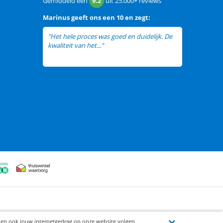
Gemiddeld een
9.2
uit
25.000+
reviews
Marinus
geeft ons een
10 en zegt:
"Het hele proces was goed en duidelijk. De
kwaliteit van het..."
lees meer
ijen ook jouw internetgedrag op onze website volgen,