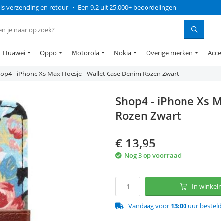
is verzending en retour
•
Een 9.2 uit 25.000+ beoordelingen
Huawei
Oppo
Motorola
Nokia
Overige merken
Acce
op4 - iPhone Xs Max Hoesje - Wallet Case Denim Rozen Zwart
Shop4 - iPhone Xs M
Rozen Zwart
€
13,95
Nog 3 op voorraad
In winke
Vandaag voor
13:00
uur bestel