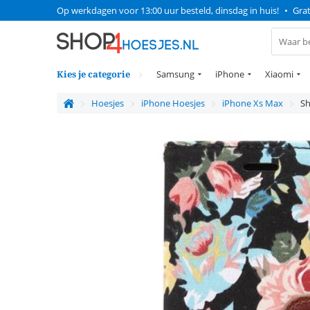
Op werkdagen voor 13:00 uur besteld, dinsdag in huis!
•
Grat
Kies je categorie
Samsung
iPhone
Xiaomi
Hoesjes
iPhone Hoesjes
iPhone Xs Max
Sh