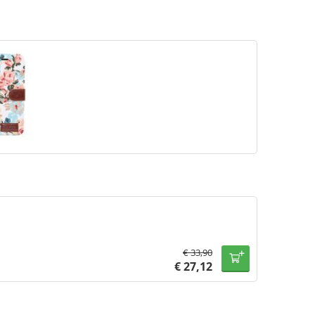
€
33,90
€
27,12