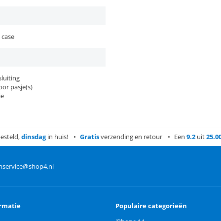
 case
luiting
or pasje(s)
ie
esteld,
dinsdag
in huis!
Gratis
verzending en retour
Een
9.2
uit
25.0
nservice@shop4.nl
rmatie
Populaire categorieën