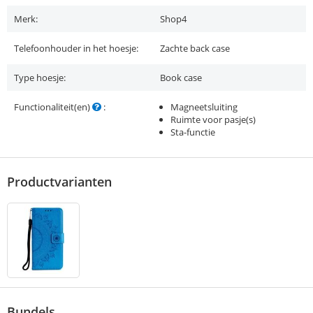
Merk:
Shop4
Telefoonhouder in het hoesje:
Zachte back case
Type hoesje:
Book case
Functionaliteit(en)
:
Magneetsluiting
Ruimte voor pasje(s)
Sta-functie
Productvarianten
Bundels