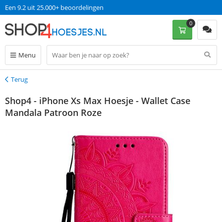
Een 9.2 uit 25.000+ beoordelingen
0
Menu
Terug
Terug
Shop4 - iPhone Xs Max Hoesje - Wallet Case
Mandala Patroon Roze