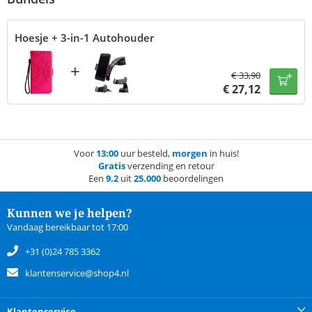
Hoesje + 3-in-1 Autohouder
+
€
33,90
€
27,12
Voor
13:00
uur besteld,
morgen
in huis!
Gratis
verzending en retour
Een
9.2
uit
25.000
beoordelingen
Kunnen we je helpen?
Vandaag bereikbaar tot 17:00
+31 (0)24 785 3362
klantenservice@shop4.nl
Klantenservice