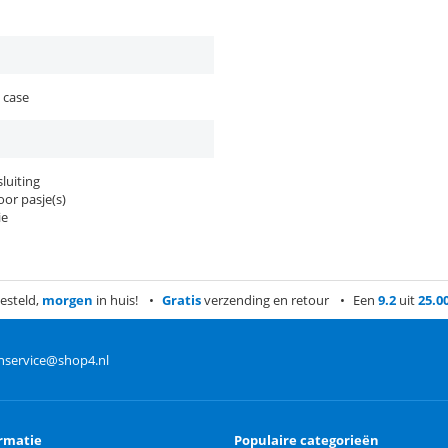
 case
luiting
or pasje(s)
ie
esteld,
morgen
in huis!
Gratis
verzending en retour
Een
9.2
uit
25.0
nservice@shop4.nl
rmatie
Populaire categorieën