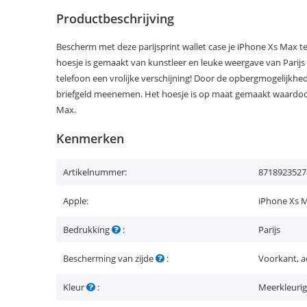
Productbeschrijving
Bescherm met deze parijsprint wallet case je iPhone Xs Max te
hoesje is gemaakt van kunstleer en leuke weergave van Parij
telefoon een vrolijke verschijning! Door de opbergmogelijkhede
briefgeld meenemen. Het hoesje is op maat gemaakt waardoor
Max.
Kenmerken
Artikelnummer:
8718923527
Apple:
iPhone Xs 
Bedrukking
:
Parijs
Bescherming van zijde
:
Voorkant, a
Kleur
:
Meerkleurig