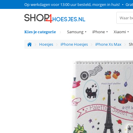
Op werkdagen voor 13:00 uur besteld, morgen in huis!
•
Grat
Kies je categorie
Samsung
iPhone
Xiaomi
Hoesjes
iPhone Hoesjes
iPhone Xs Max
Sh