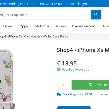
is verzending en retour
•
Een 9.2 uit 25.000+ beoordelingen
Huawei
Oppo
Motorola
Nokia
Overige merken
Acce
op4 - iPhone Xs Max Hoesje - Wallet Case Parijs
Shop4 - iPhone Xs M
€
13,95
Nog 4 op voorraad
In winke
Vandaag voor
13:00
uur bestel