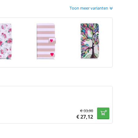
Toon meer varianten
€
33,90
€
27,12