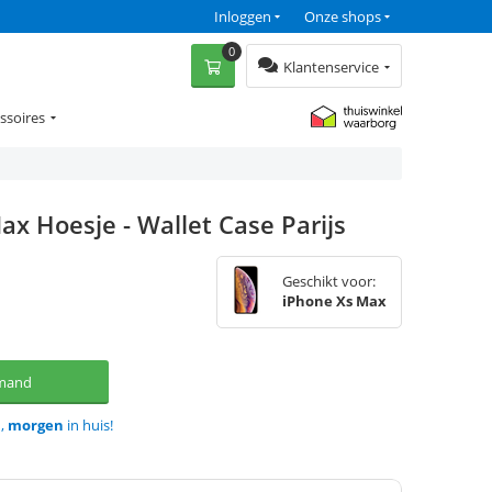
Inloggen
Onze shops
0
Klantenservice
ssoires
ax Hoesje - Wallet Case Parijs
Geschikt voor:
iPhone Xs Max
lmand
d,
morgen
in huis!