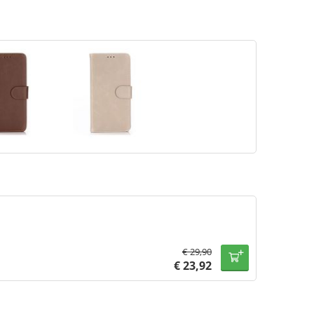
€
29,90
€
23,92