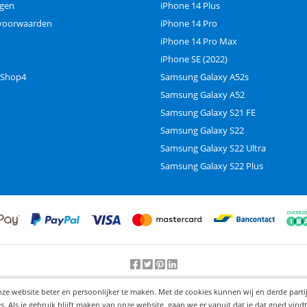
ngen
iPhone 14 Plus
voorwaarden
iPhone 14 Pro
iPhone 14 Pro Max
iPhone SE (2022)
 Shop4
Samsung Galaxy A52s
Samsung Galaxy A52
Samsung Galaxy S21 FE
Samsung Galaxy S22
Samsung Galaxy S22 Ultra
Samsung Galaxy S22 Plus
Beoordeling door klanten:
9.2
/
10
-
25000
beoordelingen
nze website beter en persoonlijker te maken. Met de cookies kunnen wij en derde part
© 2012-2026 Knaak Commerce B.V.
Als je gebruik blijft maken van onze website, gaan we er vanuit dat je dat goed vindt.