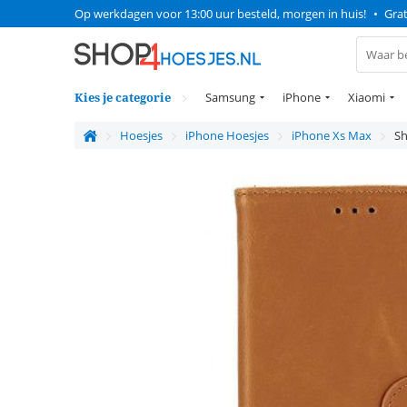
Op werkdagen voor 13:00 uur besteld, morgen in huis!
•
Grat
Kies je categorie
Samsung
iPhone
Xiaomi
Hoesjes
iPhone Hoesjes
iPhone Xs Max
Sh