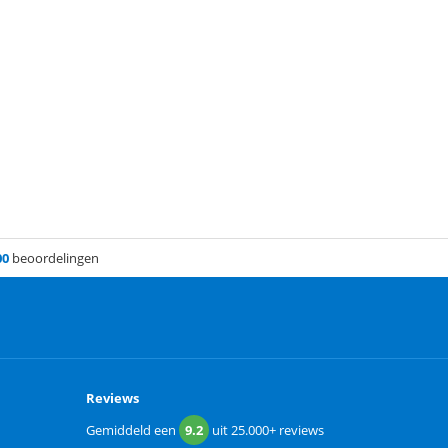
00
beoordelingen
Reviews
Gemiddeld een
9.2
uit
25.000+
reviews