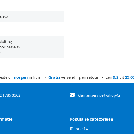
 case
luiting
or pasje(s)
ie
esteld,
morgen
in huis!
Gratis
verzending en retour
Een
9.2
uit
25.0
)24 785 3362
klantenservice@shop4.nl
rmatie
Populaire categorieën
iPhone 14