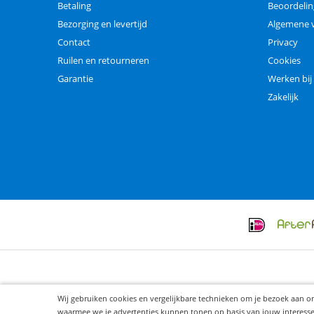
Betaling
Beoordeli
Bezorging en levertijd
Algemene 
Contact
Privacy
Ruilen en retourneren
Cookies
Garantie
Werken bij
Zakelijk
Wij gebruiken cookies en vergelijkbare technieken om je bezoek aan o
waarmee we je advertenties kunnen tonen op basis van jouw interesses. 