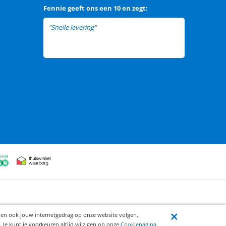
Fennie
geeft ons een
10 en zegt:
"Snelle levering"
ijen ook jouw internetgedrag op onze website volgen,
 Je kunt je voorkeuren altijd wijzigen op onze
Cookiepagina
.