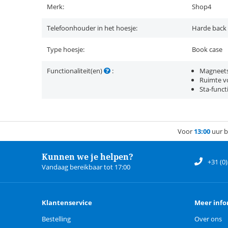
Merk:
Shop4
Telefoonhouder in het hoesje:
Harde back
Type hoesje:
Book case
Functionaliteit(en)
:
Magneets
Ruimte vo
Sta-funct
Voor
13:00
uur b
Kunnen we je helpen?
+31 (0
Vandaag bereikbaar tot 17:00
Klantenservice
Meer info
Bestelling
Over ons