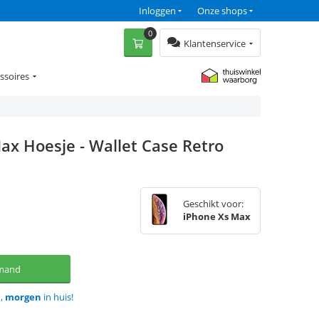
Inloggen
Onze shops
0
Klantenservice
ssoires
ax Hoesje - Wallet Case Retro
Geschikt voor:
iPhone Xs Max
lmand
d,
morgen
in huis!