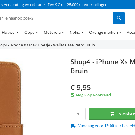
is verzending en retour
•
Een 9.2 uit 25.000+ beoordelingen
Huawei
Oppo
Motorola
Nokia
Overige merken
Acce
op4 - iPhone Xs Max Hoesje - Wallet Case Retro Bruin
Shop4 - iPhone Xs M
Bruin
€
9,95
Nog 8 op voorraad
In winke
Vandaag voor
13:00
uur bestel