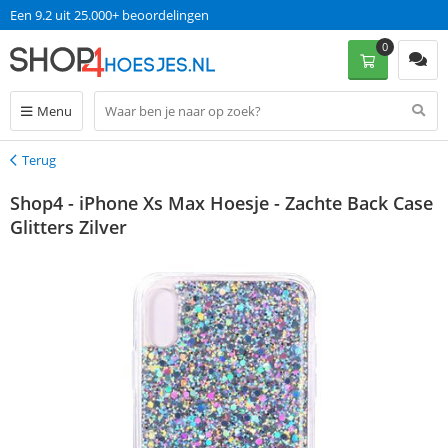
Een 9.2 uit 25.000+ beoordelingen
0
Menu
Terug
Terug
Shop4 - iPhone Xs Max Hoesje - Zachte Back Case
Glitters Zilver