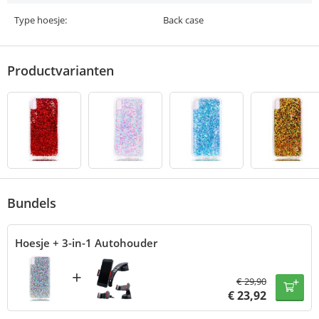
Type hoesje:
Back case
Productvarianten
Bundels
Hoesje + 3-in-1 Autohouder
+
€
29,90
€
23,92