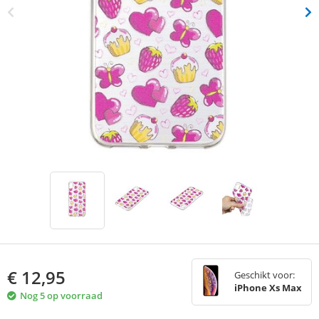
€
12,95
Geschikt voor:
iPhone Xs Max
Nog 5 op voorraad