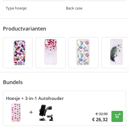
Type hoesje:
Back case
Productvarianten
Bundels
Hoesje + 3-in-1 Autohouder
+
€
32,90
€
26,32