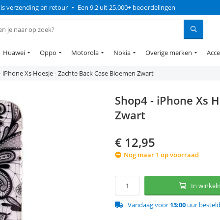
is verzending en retour
•
Een 9.2 uit 25.000+ beoordelingen
Huawei
Oppo
Motorola
Nokia
Overige merken
Acce
- iPhone Xs Hoesje - Zachte Back Case Bloemen Zwart
Shop4 - iPhone Xs 
Zwart
€
12,95
Nog maar 1 op voorraad
In winke
Vandaag voor
13:00
uur bestel