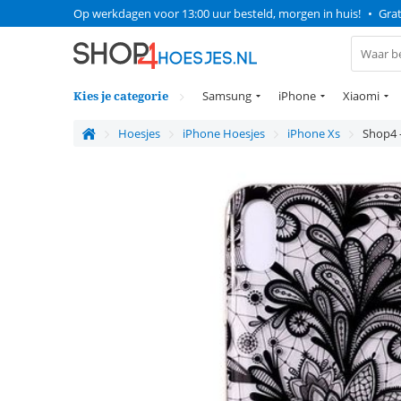
Op werkdagen voor 13:00 uur besteld, morgen in huis!
•
Grat
Kies je categorie
Samsung
iPhone
Xiaomi
Hoesjes
iPhone Hoesjes
iPhone Xs
Shop4 