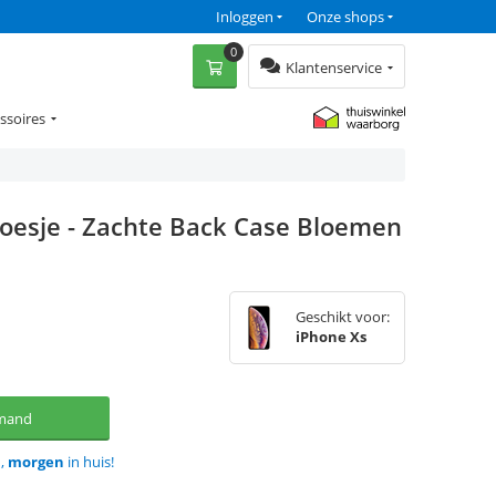
Inloggen
Onze shops
0
Klantenservice
ssoires
Hoesje - Zachte Back Case Bloemen
Geschikt voor:
iPhone Xs
lmand
d,
morgen
in huis!