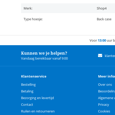
Merk:
Shop4
Type hoesje:
Back case
Voor
13:00
uur b
Kunnen we je helpen?
klante
Vandaag bereikbaar vanaf 9:00
Klantenservice
Meer info
Bestelling
Over ons
Betaling
Beoordeli
Bezorging en levertijd
Algemene 
Contact
Privacy
Ruilen en retourneren
Cookies