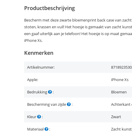
Productbeschrijving
Bescherm met deze zwarte bloemenprint back case van zacht 
stoten, krassen en vuil! Het hoesje is gemaakt van zacht kuns
een gaaf uiterlijk aan je telefoon! Het hoesje is op maat gema
iPhone Xs.
Kenmerken
Artikelnummer:
8718923530
Apple:
iPhone Xs
Bedrukking
:
Bloemen
Bescherming van zijde
:
Achterkant 
Kleur
:
Zwart
Materiaal
:
Zacht kunst