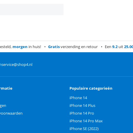
esteld,
morgen
in huis!
Gratis
verzending en retour
Een
9.2
uit
25.0
nservice@shop4.nl
rmatie
Populaire categorieën
iPhone 14
ngen
iPhone 14 Plus
voorwaarden
iPhone 14 Pro
iPhone 14 Pro Max
iPhone SE (2022)