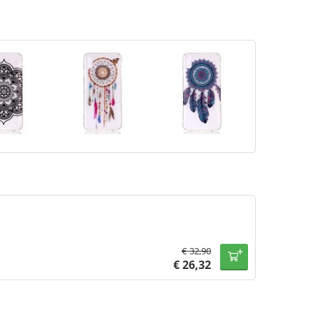
€
32,90
€
26,32