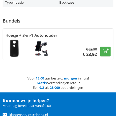
Type hoesje:
Back case
Bundels
Hoesje + 3-in-1 Autohouder
+
€
29,90
€
23,92
Voor
13:00
uur besteld,
morgen
in huis!
Gratis
verzending en retour
Een
9.2
uit
25.000
beoordelingen
Kunnen we je helpen?
Maandag bereikbaar vanaf 9:00
klantenservice@shop4.nl