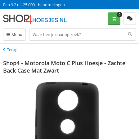
Een 9.2 uit 25.000+ beoordelingen
0
Menu
Terug
Terug
Shop4 - Motorola Moto C Plus Hoesje - Zachte
Back Case Mat Zwart