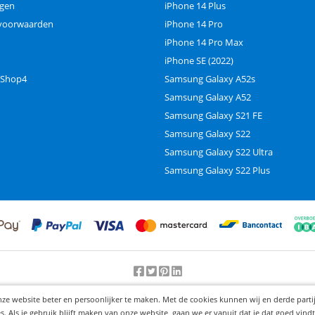
ngen
iPhone 14 Plus
voorwaarden
iPhone 14 Pro
iPhone 14 Pro Max
iPhone SE (2022)
 Shop4
Samsung Galaxy A52s
Samsung Galaxy A52
Samsung Galaxy S21 FE
Samsung Galaxy S22
Samsung Galaxy S22 Ultra
Samsung Galaxy S22 Plus
Beoordeling door klanten:
9.2
/
10
-
25000
beoordelingen
nze website beter en persoonlijker te maken. Met de cookies kunnen wij en derde part
© 2012-2026 Knaak Commerce B.V.
Als je gebruik blijft maken van onze website, gaan we er vanuit dat je dat goed vindt.