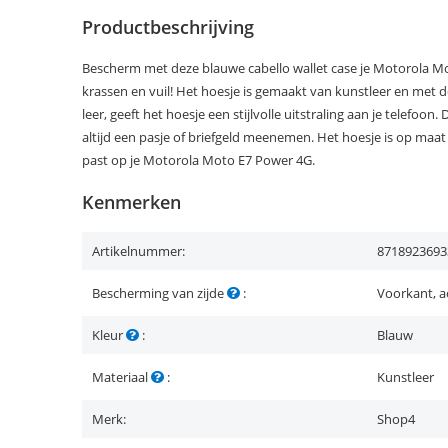
Productbeschrijving
Bescherm met deze blauwe cabello wallet case je Motorola M
krassen en vuil! Het hoesje is gemaakt van kunstleer en met de
leer, geeft het hoesje een stijlvolle uitstraling aan je telefo
altijd een pasje of briefgeld meenemen. Het hoesje is op ma
past op je Motorola Moto E7 Power 4G.
Kenmerken
Artikelnummer:
8718923693
Bescherming van zijde
:
Voorkant, a
Kleur
:
Blauw
Materiaal
:
Kunstleer
Merk:
Shop4