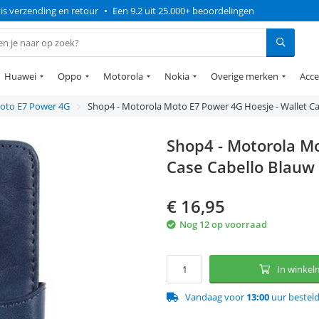
is verzending en retour
•
Een 9.2 uit 25.000+ beoordelingen
Huawei
Oppo
Motorola
Nokia
Overige merken
Acce
oto E7 Power 4G
Shop4 - Motorola Moto E7 Power 4G Hoesje - Wallet Ca
Shop4 - Motorola Mo
Case Cabello Blauw
€
16,95
Nog 12 op voorraad
In winke
Vandaag voor
13:00
uur bestel