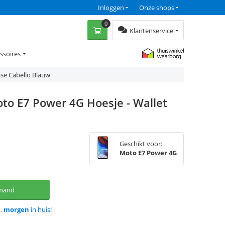
Inloggen
Onze shops
0
Klantenservice
ssoires
se Cabello Blauw
to E7 Power 4G Hoesje - Wallet
Geschikt voor:
Moto E7 Power 4G
lmand
d,
morgen
in huis!