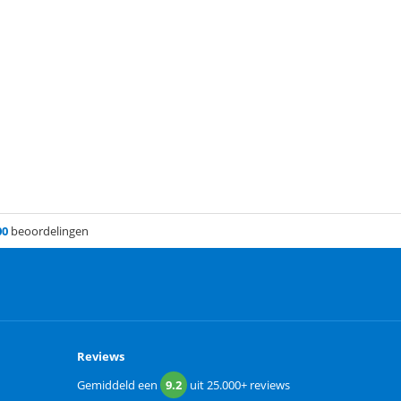
00
beoordelingen
Reviews
Gemiddeld een
9.2
uit
25.000+
reviews