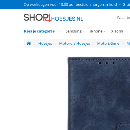
Op werkdagen voor 13:00 uur besteld, morgen in huis!
•
Grat
Kies je categorie
Samsung
iPhone
Xiaomi
Hoesjes
Motorola Hoesjes
Moto E-Serie
M