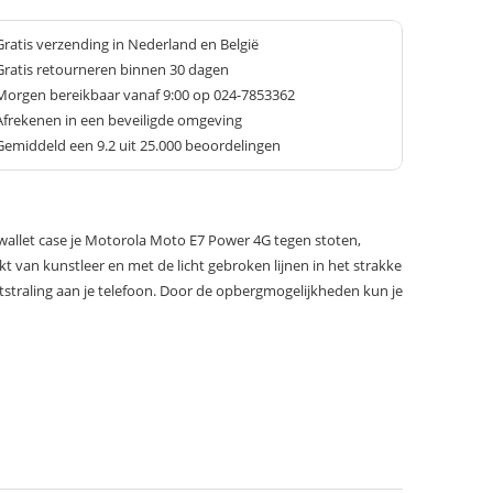
Gratis verzending in Nederland en België
Gratis retourneren binnen 30 dagen
Morgen bereikbaar vanaf 9:00 op 024-7853362
Afrekenen in een beveiligde omgeving
Gemiddeld een
9.2
uit 25.000 beoordelingen
allet case je Motorola Moto E7 Power 4G tegen stoten,
kt van kunstleer en met de licht gebroken lijnen in het strakke
 uitstraling aan je telefoon. Door de opbergmogelijkheden kun je