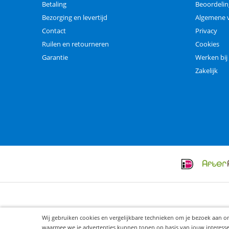
Betaling
Beoordeli
Bezorging en levertijd
Algemene 
Contact
Privacy
Ruilen en retourneren
Cookies
Garantie
Werken bij
Zakelijk
Wij gebruiken cookies en vergelijkbare technieken om je bezoek aan o
waarmee we je advertenties kunnen tonen op basis van jouw interesses. 