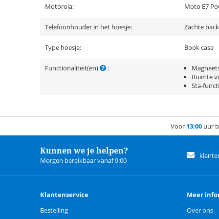
Motorola:
Moto E7 Po
Telefoonhouder in het hoesje:
Zachte back
Type hoesje:
Book case
Functionaliteit(en)
:
Magneets
Ruimte vo
Sta-funct
Voor
13:00
uur b
Kunnen we je helpen?
klante
Morgen bereikbaar vanaf 9:00
Klantenservice
Meer info
Bestelling
Over ons