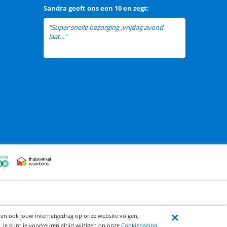
Sandra
geeft ons een
10 en zegt:
"Super snelle bezorging ,vrijdag avond
laat..."
lees meer
ijen ook jouw internetgedrag op onze website volgen,
 Je kunt je voorkeuren altijd wijzigen op onze
Cookiepagina
.