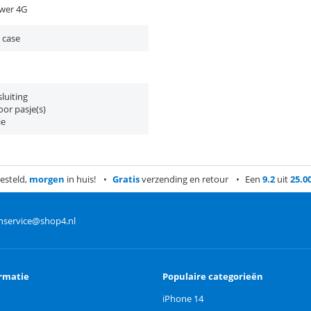
wer 4G
 case
luiting
or pasje(s)
ie
esteld,
morgen
in huis!
Gratis
verzending en retour
Een
9.2
uit
25.0
nservice@shop4.nl
rmatie
Populaire categorieën
iPhone 14