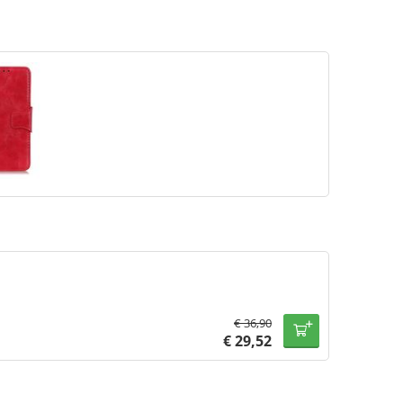
€
36,90
€
29,52