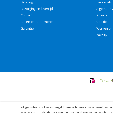
Betaling
Beoordeli
Bezorging en levertijd
Algemene 
Contact
Privacy
Ruilen en retourneren
Cookies
Garantie
Werken bij
Zakelijk
Wij gebruiken cookies en vergelijkbare technieken om je bezoek aan o
waarmee we je advertenties kunnen tonen op basis van jouw interesses. 