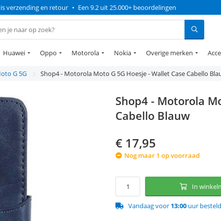
is verzending en retour
•
Een 9.2 uit 25.000+ beoordelingen
Huawei
Oppo
Motorola
Nokia
Overige merken
Acce
oto G 5G
Shop4 - Motorola Moto G 5G Hoesje - Wallet Case Cabello Bl
Shop4 - Motorola Mo
Cabello Blauw
€
17,95
Nog maar 1 op voorraad
In winke
Vandaag voor
13:00
uur bestel