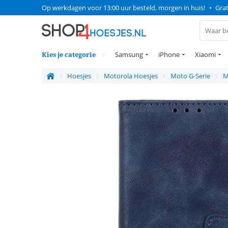
Op werkdagen voor 13:00 uur besteld, morgen in huis!
•
Grat
Kies je categorie
Samsung
iPhone
Xiaomi
Hoesjes
Motorola Hoesjes
Moto G-Serie
M