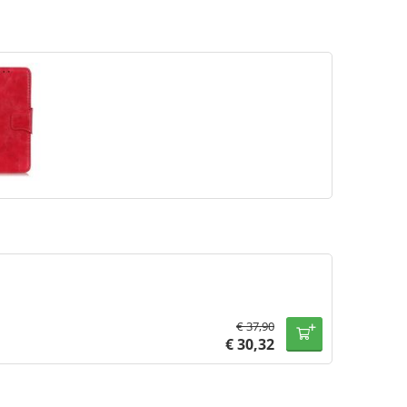
€
37,90
€
30,32