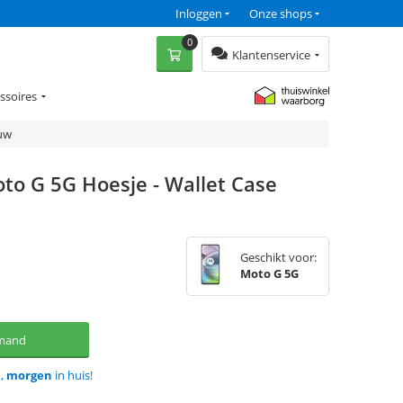
Inloggen
Onze shops
0
Klantenservice
ssoires
auw
to G 5G Hoesje - Wallet Case
Geschikt voor:
Moto G 5G
lmand
d,
morgen
in huis!