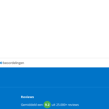
00
beoordelingen
Reviews
Gemiddeld een
9.2
uit
25.000+
reviews