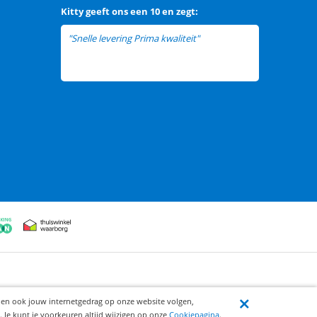
Kitty
geeft ons een
10 en zegt:
"Snelle levering Prima kwaliteit"
ijen ook jouw internetgedrag op onze website volgen,
 Je kunt je voorkeuren altijd wijzigen op onze
Cookiepagina
.