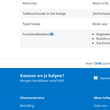
Motorola:
Moto G 5G
Telefoonhouder in het hoesje:
Zachte back
Type hoesje:
Book case
Functionaliteit(en)
:
Magneets
Ruimte vo
Sta-funct
Voor
13:00
uur b
Kunnen we je helpen?
klante
Morgen bereikbaar vanaf 9:00
Klantenservice
Meer info
Bestelling
Over ons