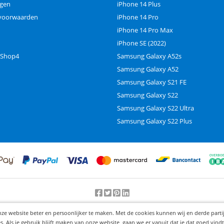
ngen
iPhone 14 Plus
voorwaarden
iPhone 14 Pro
iPhone 14 Pro Max
iPhone SE (2022)
 Shop4
Samsung Galaxy A52s
Samsung Galaxy A52
Samsung Galaxy S21 FE
Samsung Galaxy S22
Samsung Galaxy S22 Ultra
Samsung Galaxy S22 Plus
Beoordeling door klanten:
9.2
/
10
-
25000
beoordelingen
nze website beter en persoonlijker te maken. Met de cookies kunnen wij en derde part
© 2012-2026 Knaak Commerce B.V.
Als je gebruik blijft maken van onze website, gaan we er vanuit dat je dat goed vindt.