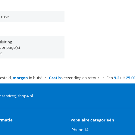
 case
luiting
or pasje(s)
ie
esteld,
morgen
in huis!
Gratis
verzending en retour
Een
9.2
uit
25.0
nservice@shop4.nl
rmatie
Populaire categorieën
iPhone 14