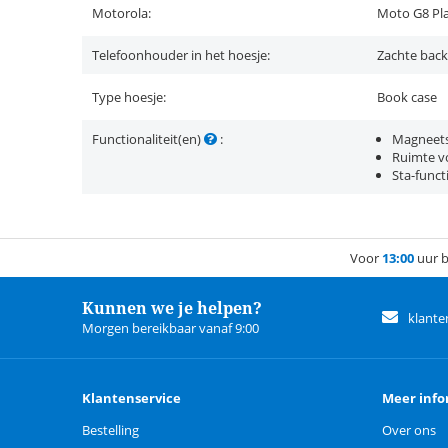
Motorola:
Moto G8 Pl
Telefoonhouder in het hoesje:
Zachte back
Type hoesje:
Book case
Functionaliteit(en)
:
Magneets
Ruimte vo
Sta-funct
Voor
13:00
uur b
Kunnen we je helpen?
klante
Morgen bereikbaar vanaf 9:00
Klantenservice
Meer info
Bestelling
Over ons