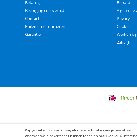
Betaling
Beoordeli
Bezorging en levertijd
Algemene 
Contact
Privacy
Ruilen en retourneren
Cookies
Garantie
Werken bij
Zakelijk
Wij gebruiken cookies en vergelijkbare technieken om je bezoek aan o
waarmee we je advertenties kunnen tonen op basis van jouw interesses. 