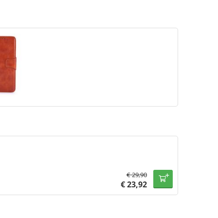
€
29,90
€
23,92