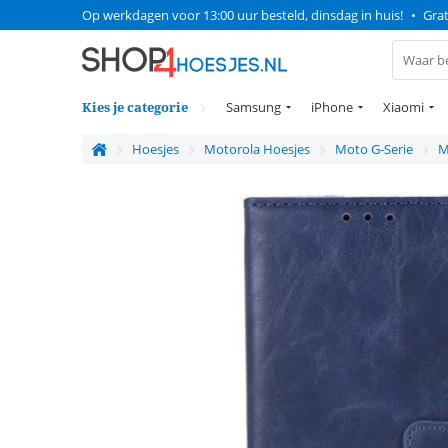
Op werkdagen voor 13:00 uur besteld, dinsdag in huis!
•
Grat
Kies je categorie
Samsung
iPhone
Xiaomi
Hoesjes
Motorola Hoesjes
Moto G-Serie
M