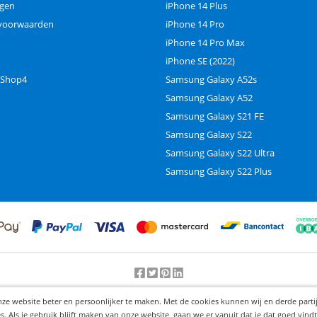
ngen
iPhone 14 Plus
voorwaarden
iPhone 14 Pro
iPhone 14 Pro Max
iPhone SE (2022)
 Shop4
Samsung Galaxy A52s
Samsung Galaxy A52
Samsung Galaxy S21 FE
Samsung Galaxy S22
Samsung Galaxy S22 Ultra
Samsung Galaxy S22 Plus
Beoordeling door klanten:
9.2
/
10
-
25000
beoordelingen
nze website beter en persoonlijker te maken. Met de cookies kunnen wij en derde part
© 2012-2026 Knaak Commerce B.V.
Als je gebruik blijft maken van onze website, gaan we er vanuit dat je dat goed vindt.