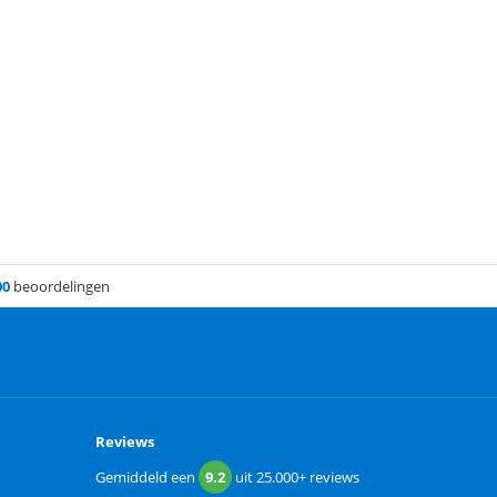
00
beoordelingen
Reviews
Gemiddeld een
9.2
uit
25.000+
reviews