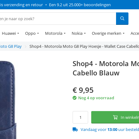
is verzending en retour
•
Een 9.2 uit 25.000+ beoordelingen
Huawei
Oppo
Motorola
Nokia
Overige merken
Acce
oto G8 Play
Shop4 - Motorola Moto G8 Play Hoesje - Wallet Case Cabell
Shop4 - Motorola Mo
Cabello Blauw
€
9,95
Nog 4 op voorraad
In winke
Vandaag voor
13:00
uur bestel