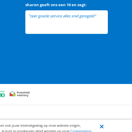
sharon
geeft ons een
10 en zegt:
"zeer goede service alles snel geregeld"
ijen ook jouw internetgedrag op onze website volgen,
 Je kunt je voorkeuren altijd wijzigen op onze
Cookiepagina
.