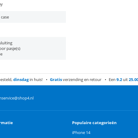
ay
 case
luiting
or pasje(s)
ie
esteld,
dinsdag
in huis!
Gratis
verzending en retour
Een
9.2
uit
25.0
nservice@shop4.nl
rmatie
Populaire categorieën
iPhone 14