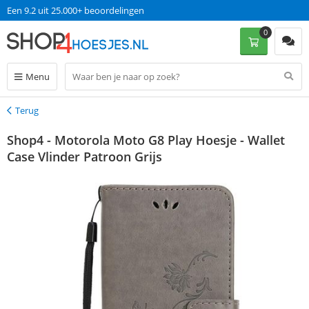
Een 9.2 uit 25.000+ beoordelingen
0
Menu
Terug
Terug
Shop4 - Motorola Moto G8 Play Hoesje - Wallet
Case Vlinder Patroon Grijs