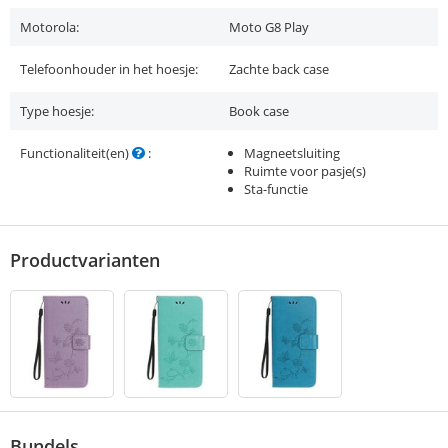
Motorola:
Moto G8 Play
Telefoonhouder in het hoesje:
Zachte back case
Type hoesje:
Book case
Functionaliteit(en)
:
Magneetsluiting
Ruimte voor pasje(s)
Sta-functie
Productvarianten
Bundels