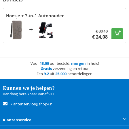
Hoesje + 3-in-1 Autohouder
+
€
30,10
€
24,08
Voor
13:00
uur besteld,
morgen
in huis!
Gratis
verzending en retour
Een
9.2
uit
25.000
beoordelingen
Kunnen we je helpen?
Vandaag bereikbaar vanaf 9:00
klantenservice@shop4.nl
Klantenservice