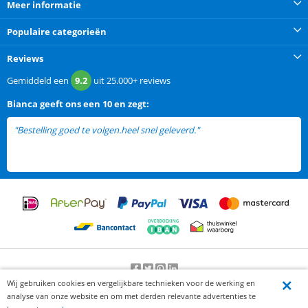
Meer informatie
Populaire categorieën
Reviews
Gemiddeld een
9.2
uit
25.000+
reviews
Bianca
geeft ons een
10 en zegt:
"Bestelling goed te volgen.heel snel geleverd."
Wij gebruiken cookies en vergelijkbare technieken voor de werking en
Beoordeling door klanten:
9.2
/
10
-
25000
beoordelingen
analyse van onze website en om met derden relevante advertenties te
© 2012-2026 Knaak Commerce B.V.