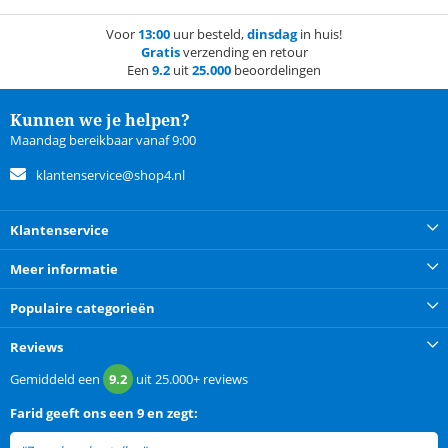
Voor
13:00
uur besteld,
dinsdag
in huis!
Gratis
verzending en retour
Een
9.2
uit
25.000
beoordelingen
Kunnen we je helpen?
Maandag bereikbaar vanaf 9:00
klantenservice@shop4.nl
Klantenservice
Meer informatie
Populaire categorieën
Reviews
Gemiddeld een
9.2
uit
25.000+
reviews
Farid
geeft ons een
9 en zegt: