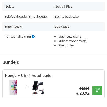
Nokia:
Nokia 1 Plus
Telefoonhouder in het hoesje:
Zachte back case
Type hoesje:
Book case
Functionaliteit(en)
:
Magneetsluiting
Ruimte voor pasje(s)
Sta-functie
Bundels
Hoesje + 3-in-1 Autohouder
+
€
29,90
€
23,92