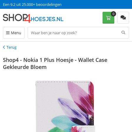
Een 9.2 uit 25.000+ beoordelingen
0
Menu
Terug
Terug
Shop4 - Nokia 1 Plus Hoesje - Wallet Case
Gekleurde Bloem