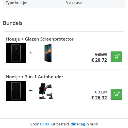
Type hoesje:
Back case
Bundels
Hoesje + Glazen Screenprotector
+
€
25,90
€
20,72
Hoesje + 3-in-1 Autohouder
+
€
32,90
€
26,32
Voor
13:00
uur besteld,
dinsdag
in huis!