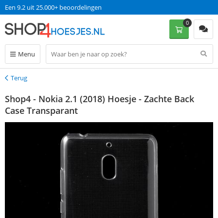
Een 9.2 uit 25.000+ beoordelingen
0
Menu
Terug
Terug
Shop4 - Nokia 2.1 (2018) Hoesje - Zachte Back
Case Transparant