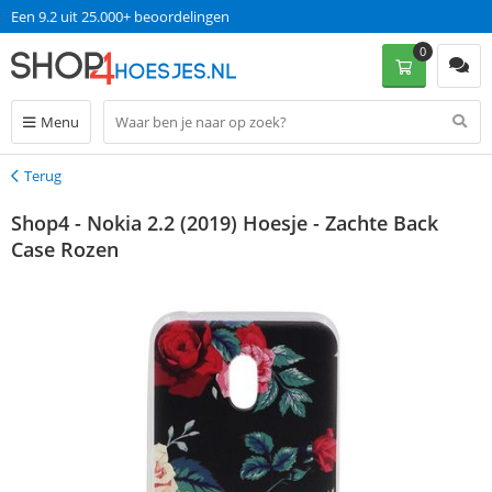
Een 9.2 uit 25.000+ beoordelingen
0
Menu
Terug
Terug
Shop4 - Nokia 2.2 (2019) Hoesje - Zachte Back
Case Rozen