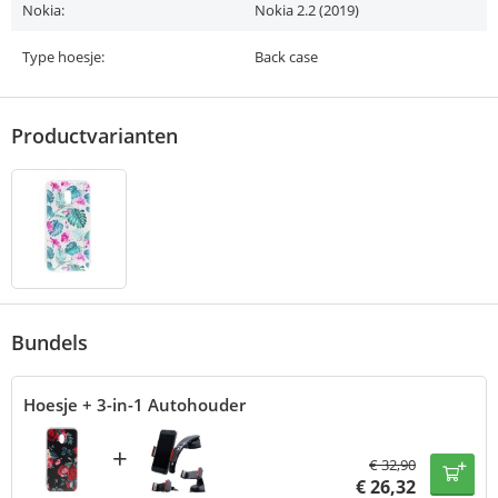
Nokia:
Nokia 2.2 (2019)
Type hoesje:
Back case
Productvarianten
Bundels
Hoesje + 3-in-1 Autohouder
+
€
32,90
€
26,32