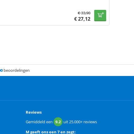
€
33,90
€
27,12
00
beoordelingen
Reviews
Gemiddeld een
9.2
uit
25.000+
reviews
M
geeft ons een
7 en zegt: