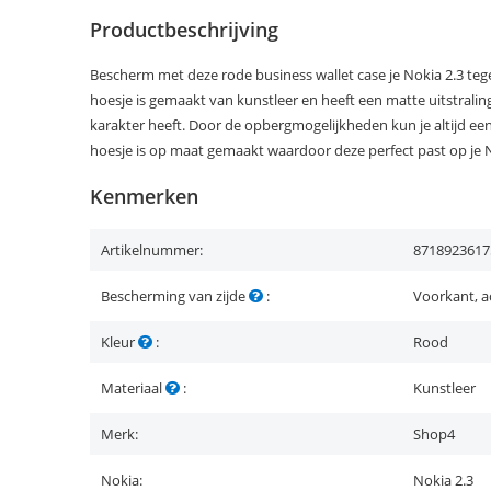
Productbeschrijving
Bescherm met deze rode business wallet case je Nokia 2.3 tege
hoesje is gemaakt van kunstleer en heeft een matte uitstralin
karakter heeft. Door de opbergmogelijkheden kun je altijd ee
hoesje is op maat gemaakt waardoor deze perfect past op je N
Kenmerken
Artikelnummer:
8718923617
Bescherming van zijde
:
Voorkant, a
Kleur
:
Rood
Materiaal
:
Kunstleer
Merk:
Shop4
Nokia:
Nokia 2.3