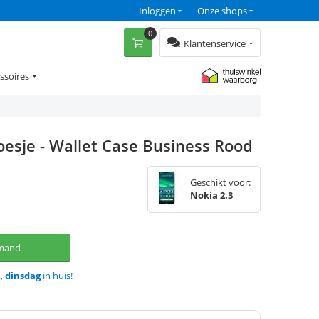
Inloggen
Onze shops
0
Klantenservice
ssoires
oesje - Wallet Case Business Rood
Geschikt voor:
Nokia 2.3
lmand
d,
dinsdag
in huis!