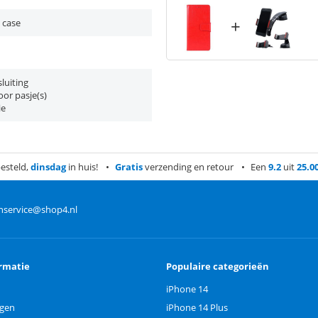
+
 case
luiting
or pasje(s)
ie
esteld,
dinsdag
in huis!
Gratis
verzending en retour
Een
9.2
uit
25.0
nservice@shop4.nl
rmatie
Populaire categorieën
iPhone 14
ngen
iPhone 14 Plus