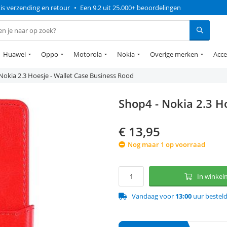
is verzending en retour
•
Een 9.2 uit 25.000+ beoordelingen
Huawei
Oppo
Motorola
Nokia
Overige merken
Acce
Nokia 2.3 Hoesje - Wallet Case Business Rood
Shop4 - Nokia 2.3 H
€
13,95
Nog maar 1 op voorraad
In winke
Vandaag voor
13:00
uur bestel