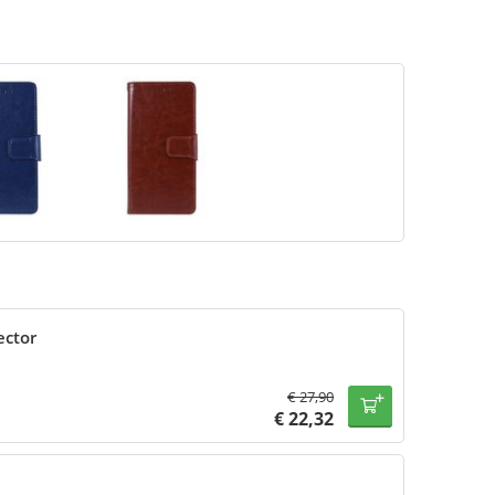
ector
€
27,90
€
22,32