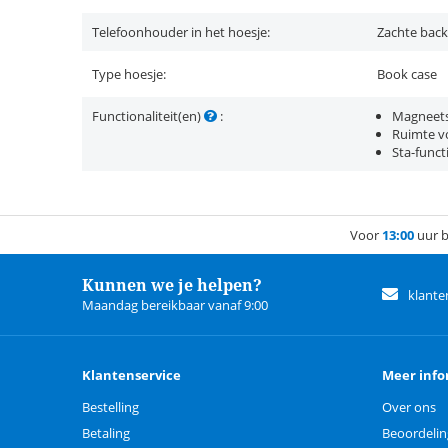
Telefoonhouder in het hoesje:
Zachte back
Type hoesje:
Book case
Functionaliteit(en)
:
Magneets
Ruimte vo
Sta-funct
Voor
13:00
uur b
Kunnen we je helpen?
klante
Maandag bereikbaar vanaf 9:00
Klantenservice
Meer info
Bestelling
Over ons
Betaling
Beoordeli