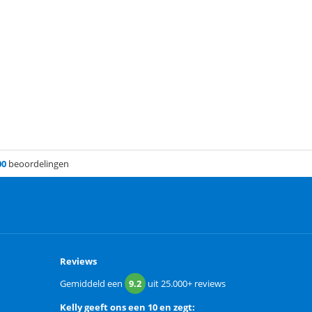
00
beoordelingen
Reviews
Gemiddeld een
9.2
uit
25.000+
reviews
Kelly
geeft ons een
10 en zegt: