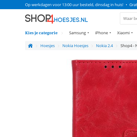
Op werkdagen voor 13:00 uur besteld, dinsdag in huis!
•
Grat
Kies je categorie
Samsung
iPhone
Xiaomi
Hoesjes
Nokia Hoesjes
Nokia 2.4
Shop4 - 