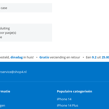
 case
luiting
or pasje(s)
ie
esteld,
dinsdag
in huis!
Gratis
verzending en retour
Een
9.2
uit
25.0
nservice@shop4.nl
rmatie
Populaire categorieën
iPhone 14
ngen
iPhone 14 Plus