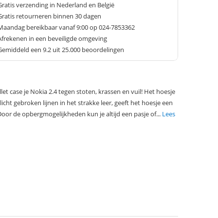
Gratis verzending in Nederland en België
Gratis retourneren binnen 30 dagen
Maandag bereikbaar vanaf 9:00 op 024-7853362
Afrekenen in een beveiligde omgeving
Gemiddeld een
9.2
uit 25.000 beoordelingen
t case je Nokia 2.4 tegen stoten, krassen en vuil! Het hoesje
icht gebroken lijnen in het strakke leer, geeft het hoesje een
n. Door de opbergmogelijkheden kun je altijd een pasje of...
Lees