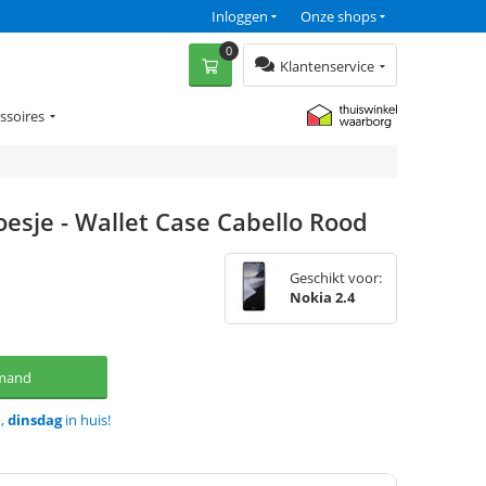
Inloggen
Onze shops
0
Klantenservice
ssoires
oesje - Wallet Case Cabello Rood
Geschikt voor:
Nokia 2.4
lmand
d,
dinsdag
in huis!