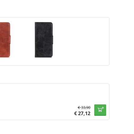
€
33,90
€
27,12